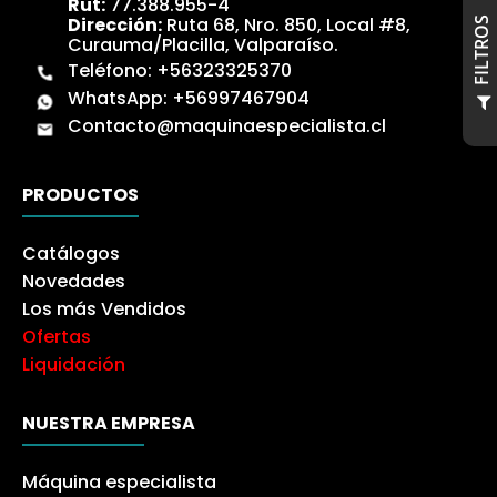
Rut:
77.388.955-4
Dirección:
Ruta 68, Nro. 850, Local #8,
S
Curauma/Placilla, Valparaíso.
Teléfono:
+56323325370
WhatsApp:
+56997467904
F
I
L
T
R
O
Contacto@maquinaespecialista.cl
PRODUCTOS
Catálogos
Novedades
Los más Vendidos
Ofertas
Liquidación
NUESTRA EMPRESA
Máquina especialista