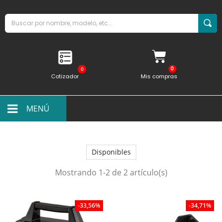
0
Cotizador
Mis compras
MENÚ
Disponibles
Mostrando 1-2 de 2 artículo(s)
-33,56%
-34,71%