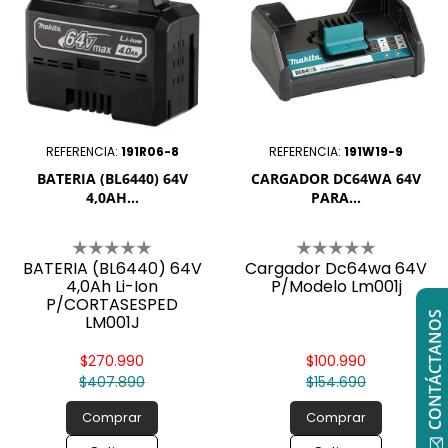
REFERENCIA:
191R06-8
REFERENCIA:
191W19-9
BATERIA (BL6440) 64V
CARGADOR DC64WA 64V
4,0AH...
PARA...
BATERIA (BL6440) 64V
Cargador Dc64wa 64V
4,0Ah Li-Ion
P/Modelo Lm001j
P/CORTASESPED
CONTÁCTANOS
LM001J
$270.990
$100.990
$407.890
$154.690
Comprar
Comprar