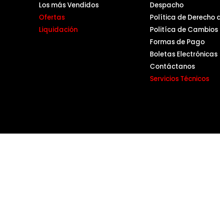
Los más Vendidos
Despacho
Ofertas
Política de Derecho 
Liquidación
Politíca de Cambios
Formas de Pago
Boletas Electrónicas
Contáctanos
Servicios Técnicos
Su
pyright 2026 Máquina Especialista -
Mapa del sitio
- Power by
Ene