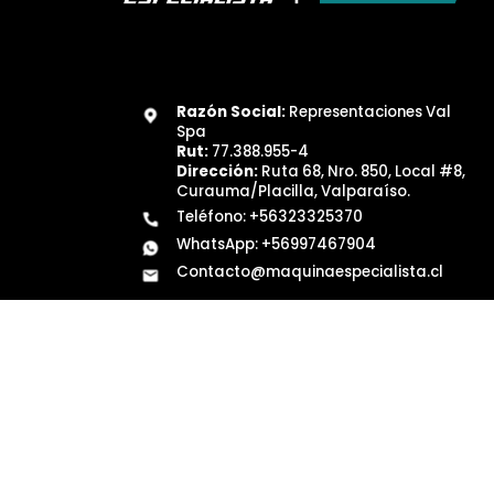
Razón Social:
Representaciones Val
Spa
Rut:
77.388.955-4
Dirección:
Ruta 68, Nro. 850, Local #8,
Curauma/Placilla, Valparaíso.
Teléfono:
+56323325370
WhatsApp:
+56997467904
Contacto@maquinaespecialista.cl
Síguenos
©
Co