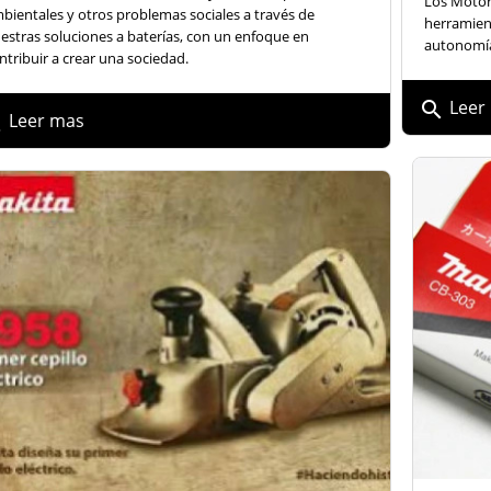

Los Motor
bientales y otros problemas sociales a través de
herramien
estras soluciones a baterías, con un enfoque en
autonomía
ntribuir a crear una sociedad.
Leer
search
Leer mas
h