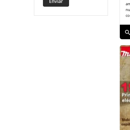
Enviar
am
nu
co
searc