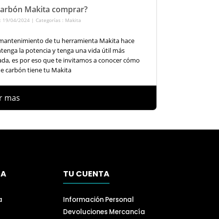
carbón Makita comprar?
: 19/04/2024 | Categorías :
Makita
 mantenimiento de tu herramienta Makita hace
enga la potencia y tenga una vida útil más
da, es por eso que te invitamos a conocer cómo
e carbón tiene tu Makita
r mas
SA
TU CUENTA
a
Información Personal
Devoluciones Mercancía