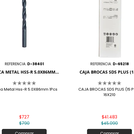
REFERENCIA:
D-38401
REFERENCIA:
D-65218
A METAL HSS-R 5.0X86MM...
CAJA BROCAS SDS PLUS (15
a Metal Hss-R 5.0X86mm 1Pcs
CAJA BROCAS SDS PLUS (15 
16X210
$727
$41.483
$790
$45.090
Comprar
Comprar