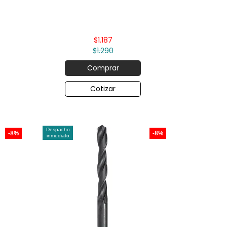
$1.187
$1.290
Comprar
Cotizar
Despacho
-8%
-8%
inmediato