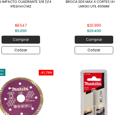
A IMPACTO CUADRANTE 3/8 (1/4
BROCA SDS MAX 4 CORTES 14
X152mm) MZ
LARGO UTIL 400MM
$8.547
$20.990
$9.290
$23.490
Comprar
Comprar
Cotizar
Cotizar
cho
-41,79%
ato