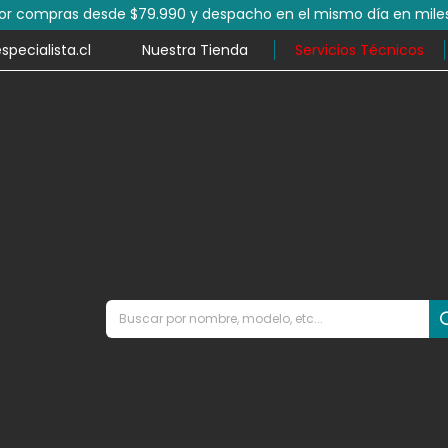
por compras desde $79.990 y despacho en el mismo día en mile
ecialista.cl
Nuestra Tienda
Servicios Técnicos