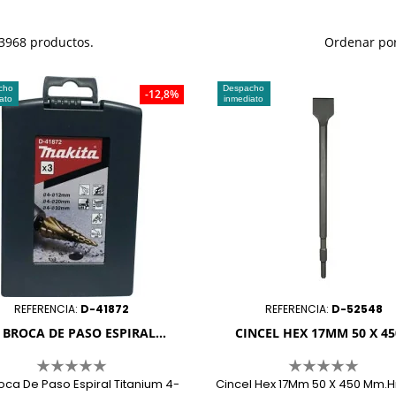
3968 productos.
Ordenar por
cho
Despacho
-12,8%
ato
inmediato
REFERENCIA:
D-41872
REFERENCIA:
D-52548
 BROCA DE PASO ESPIRAL...
CINCEL HEX 17MM 50 X 450
oca De Paso Espiral Titanium 4-
Cincel Hex 17Mm 50 X 450 Mm.