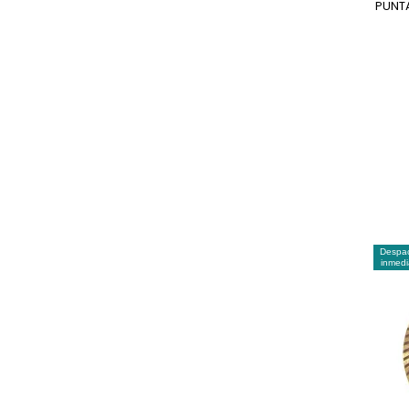
PUNT
Despa
inmedi