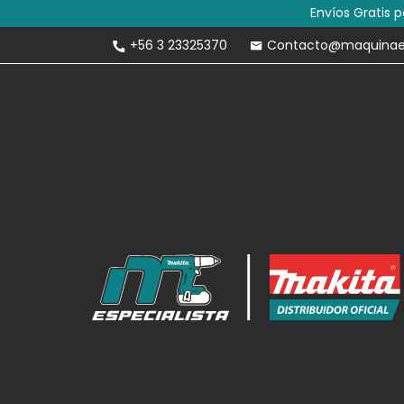
Envíos Gratis 
+56 3 23325370
Contacto@maquinaesp