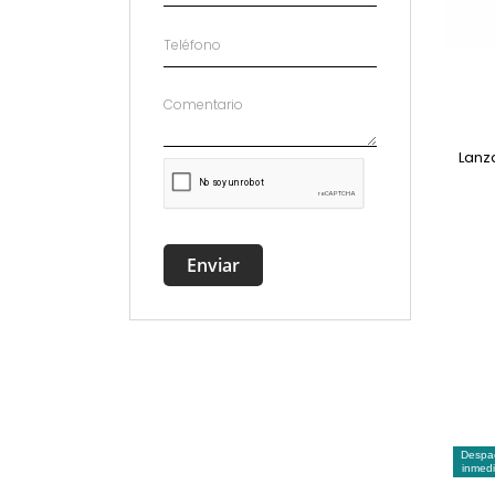
Lanz
Enviar
Despa
inmedi