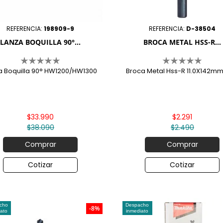

REFERENCIA:
198909-9
REFERENCIA:
D-38504
LANZA BOQUILLA 90°...
BROCA METAL HSS-R...
a Boquilla 90° HW1200/HW1300
Broca Metal Hss-R 11.0X142mm
$33.990
$2.291
$38.090
$2.490
Comprar
Comprar
Cotizar
Cotizar
cho
Despacho
-8%
ato
inmediato