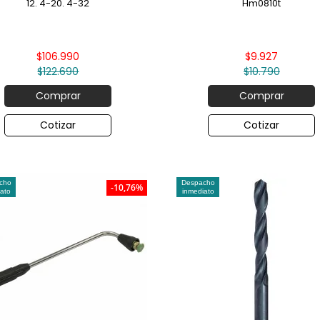
12. 4-20. 4-32
Hm0810t
$106.990
$9.927
$122.690
$10.790
Comprar
Comprar
Cotizar
Cotizar
cho
Despacho
-10,76%
ato
inmediato