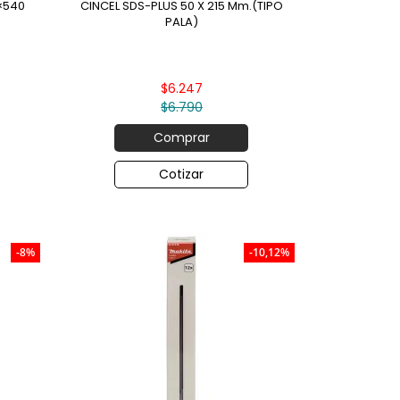
×540
CINCEL SDS-PLUS 50 X 215 Mm.(TIPO
PALA)
$6.247
$6.790
Comprar
Cotizar
-8%
-10,12%