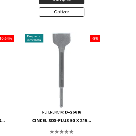
Cotizar
Despacho
-10,64%
-8%
inmediato
REFERENCIA:
D-25616
...
CINCEL SDS-PLUS 50 X 215...