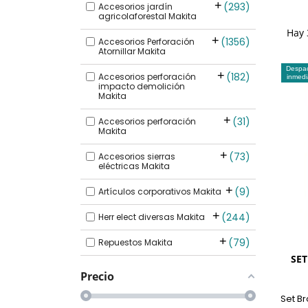
293
Accesorios jardín
agricolaforestal Makita
Hay 
1356
Accesorios Perforación
Atornillar Makita
Despa
182
Accesorios perforación
inmedi
impacto demolición
Makita
31
Accesorios perforación
Makita
73
Accesorios sierras
eléctricas Makita
9
Artículos corporativos Makita
244
Herr elect diversas Makita
79
Repuestos Makita
SET
Precio
Set Br