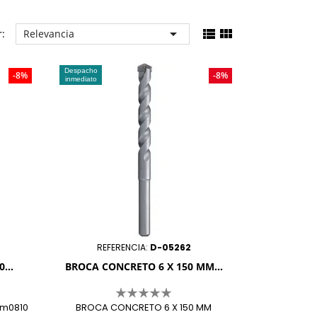



:
Relevancia
Despacho
-8%
-8%
inmediato
REFERENCIA:
D-05262
...
BROCA CONCRETO 6 X 150 MM...
Hm0810
BROCA CONCRETO 6 X 150 MM