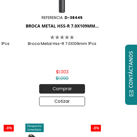
REFERENCIA:
D-38445
BROCA METAL HSS-R 7.0X109MM...
 1Pcs
Broca Metal Hss-R 7.0X109mm 1Pcs
CONTÁCTANOS
$1.003
$1.090
Comprar
Cotizar
Despacho
-8%
-8%
inmediato