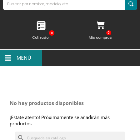
0
Cotizador
Mis compras
MENÚ
No hay productos disponibles
¡Estate atento! Próximamente se añadirán más
productos.
search