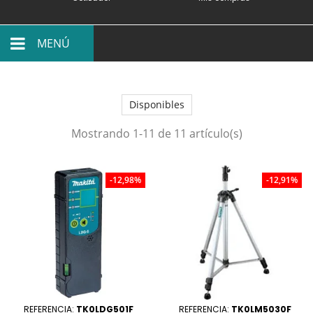
MENÚ
Disponibles
Mostrando 1-11 de 11 artículo(s)
-12,98%
-12,91%
REFERENCIA:
TK0LDG501F
REFERENCIA:
TK0LM5030F