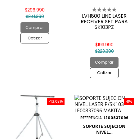

$296.990
LVH800 LINE LASER
$341.390
RECEIVER SET PARA
SK103PZ
Comprar
Cotizar
$193.990
$223.390
Comprar
Cotizar
-13,08%
-8%
REFERENCIA:
LE00837096
SOPORTE SUJECION
NIVEL...