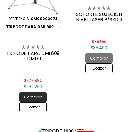
SOPORTE SUJECION
REFERENCIA:
GM00002073
NIVEL LASER P/SK103
TRIPODE PARA DML809 -...
$78.651
$85.490
TRIPODE PARA DML809
- DML811
Comprar
Cotizar
$227.990
$262.290
Comprar
Cotizar