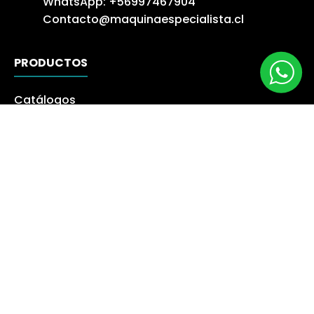
WhatsApp:
+56997467904
Contacto@maquinaespecialista.cl
PRODUCTOS
Catálogos
Novedades
Los más Vendidos
Ofertas
Liquidación
NUESTRA EMPRESA
Máquina especialista
Blog
Despacho
Política de Derecho a Retracto