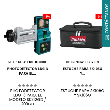
CONTÁCTANOS
-8%
-9,1%
REFERENCIA:
TK0LDG301F
REFERENCIA:
832173-9
PHOTODETECTOR LDG-3
ESTUCHE PARA SK105G
PARA EL...
Y...
PHOTODETECTOR
ESTUCHE PARA SK105G
LDG-3 PARA EL
Y SK106G
MODELO SK312GD /
209GD