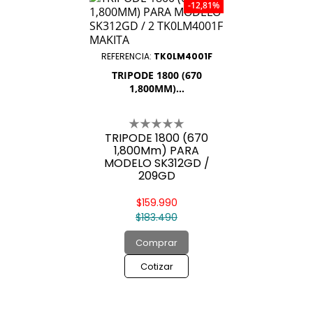
-12,81%
REFERENCIA:
TK0LM4001F
TRIPODE 1800 (670
1,800MM)...
TRIPODE 1800 (670
1,800Mm) PARA
MODELO SK312GD /
209GD
$159.990
$183.490
Comprar
Cotizar