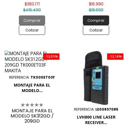
$383.171
$16.990
$416.490
$18.690
Comprar
Comprar
Cotizar
Cotizar
-13,01%
-13,16%
REFERENCIA:
TK000ET03F
MONTAJE PARA EL
MODELO...
REFERENCIA:
LE00837085
MONTAJE PARA EL
MODELO SK312GD /
LVH800 LINE LASER
209GD
RECEIVER...