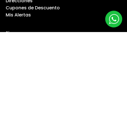
Direcciones
Cupones de Descuento
Mis Alertas
Síguenos
Suscríbete a nuestro boletín informativo
Suscribirse
©
Copyright 2026 Máquina Especialista -
Mapa del sitio
-
Power by
Enexum