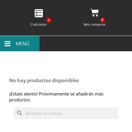
0
Cotizador
Mis compras
MENÚ
No hay productos disponibles
¡Estate atento! Próximamente se añadirán más
productos.
search