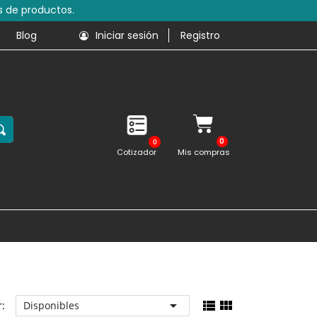
s de productos.
Blog
Iniciar sesión
Registro
0
Cotizador
Mis compras



:
Disponibles