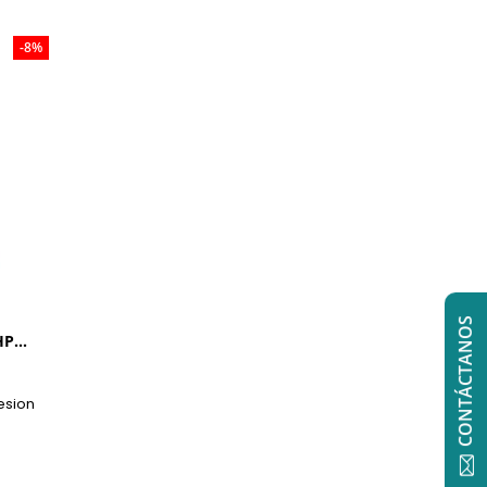
-8%
CONTÁCTANOS
P...
esion