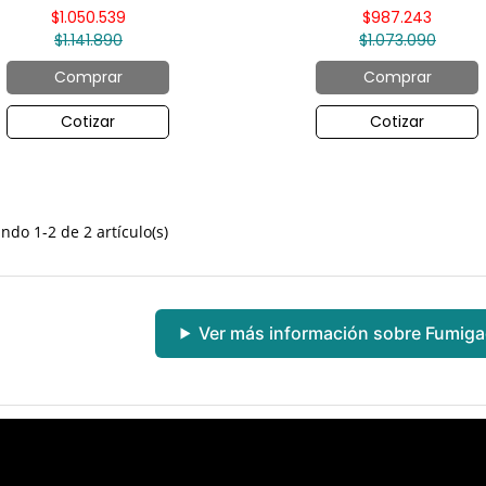
$1.050.539
$987.243
$1.141.890
$1.073.090
Comprar
Comprar
Cotizar
Cotizar
ndo 1-2 de 2 artículo(s)
Ver más información sobre Fumig