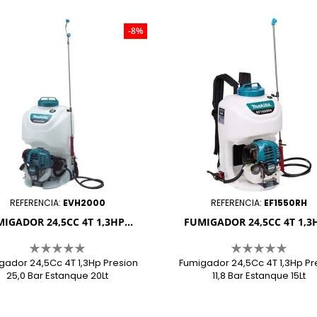

-8%
REFERENCIA:
EVH2000
REFERENCIA:
EF1550RH
IGADOR 24,5CC 4T 1,3HP...
FUMIGADOR 24,5CC 4T 1,3H
gador 24,5Cc 4T 1,3Hp Presion
Fumigador 24,5Cc 4T 1,3Hp Pr
25,0 Bar Estanque 20Lt
11,8 Bar Estanque 15Lt