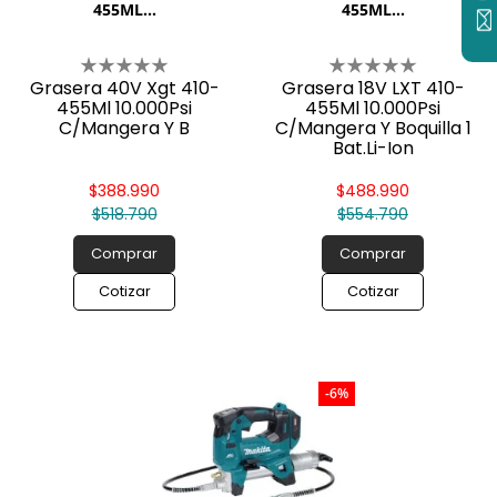
455ML...
455ML...
Grasera 40V Xgt 410-
Grasera 18V LXT 410-
455Ml 10.000Psi
455Ml 10.000Psi
C/Mangera Y B
C/Mangera Y Boquilla 1
Bat.Li-Ion
5,0Ah+Carg.Rapido+Caja
Met.
$388.990
$488.990
$518.790
$554.790
Comprar
Comprar
Cotizar
Cotizar
-6%