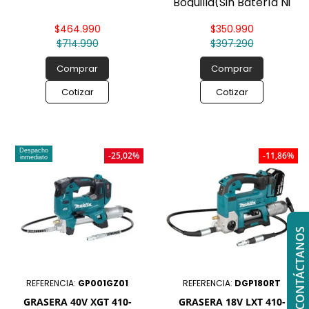
Boquilla(Sin Batería Ni
Cargador) Dgp180z
Makita
$464.990
$350.990
$714.990
$397.290
Comprar
Comprar
Cotizar
Cotizar
Despacho
-25,02%
-11,86%
inmediato
CONTÁCTANOS
REFERENCIA:
GP001GZ01
REFERENCIA:
DGP180RT
GRASERA 40V XGT 410-
GRASERA 18V LXT 410-