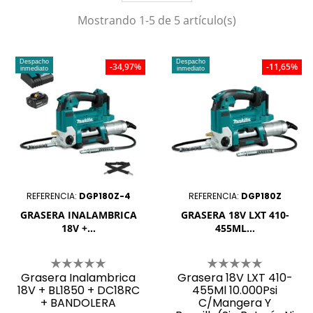
Mostrando 1-5 de 5 artículo(s)
Despacho
Despacho
-34,97%
-11,65%
inmediato
inmediato
REFERENCIA:
DGP180Z-4
REFERENCIA:
DGP180Z
GRASERA INALAMBRICA
GRASERA 18V LXT 410-
18V +...
455ML...
Grasera Inalambrica
Grasera 18V LXT 410-
18V + BL1850 + DC18RC
455Ml 10.000Psi
+ BANDOLERA
C/Mangera Y