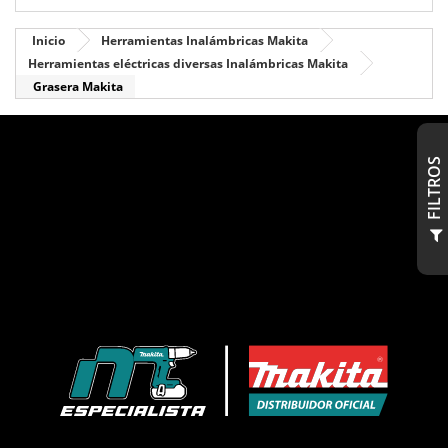
Inicio
Herramientas Inalámbricas Makita
Herramientas eléctricas diversas Inalámbricas Makita
Grasera Makita
S
F
I
L
T
R
O