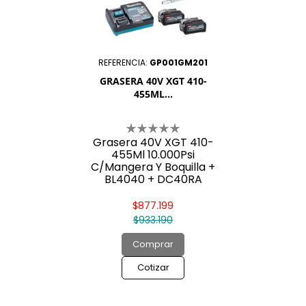

REFERENCIA:
GP001GM201
GRASERA 40V XGT 410-
455ML...
Grasera 40V XGT 410-
455Ml 10.000Psi
C/Mangera Y Boquilla +
BL4040 + DC40RA
$877.199
$933.190
Comprar
Cotizar