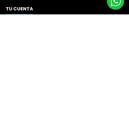
TU CUENTA
Información Personal
Devoluciones Mercancía
Pedidos
Facturas por Abono
Direcciones
Cupones de Descuento
Mis Alertas
Síguenos