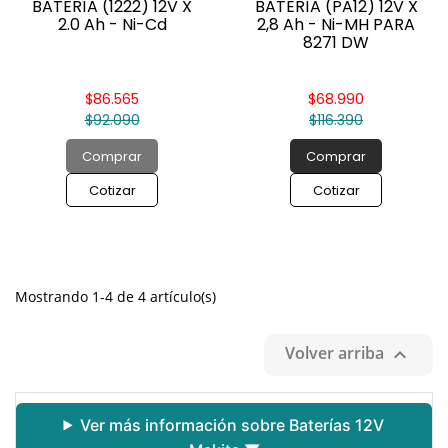

BATERÍA (1222) 12V X
BATERÍA (PA12) 12V X
2.0 Ah - Ni-Cd
2,8 Ah - Ni-MH PARA
8271 DW
$86.565
$68.990
$92.090
$116.390
Comprar
Comprar
Cotizar
Cotizar
Mostrando 1-4 de 4 artículo(s)
Volver arriba

Ver más información sobre Baterías 12V