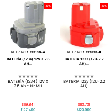
-6%
-6%
REFERENCIA:
193100-4
REFERENCIA:
192698-8
BATERÍA (1234) 12V X 2.6
BATERIA 1233 (12U-2.2
AH...
AH)...
BATERÍA (1234) 12V X
BATERIA 1233 (12U-2.2
2.6 Ah - Ni-MH
AH)
$119.841
$113.731
$127.490
$120.990