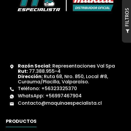
S
F
I
L
T
R
O
Razón Social:
Representaciones Val Spa
Rut:
77.388.955-4
Dirección:
Ruta 68, Nro. 850, Local #8,
Curauma/Placilla, Valparaíso.
Teléfono:
+56323325370
WhatsApp:
+56997467904
Contacto@maquinaespecialista.cl
PRODUCTOS