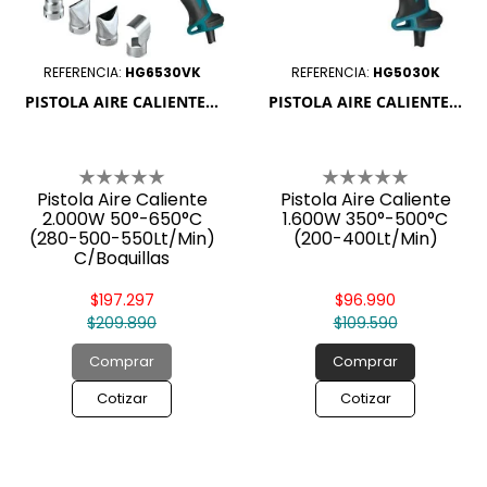

REFERENCIA:
HG6530VK
REFERENCIA:
HG5030K
PISTOLA AIRE CALIENTE...
PISTOLA AIRE CALIENTE...
Pistola Aire Caliente
Pistola Aire Caliente
2.000W 50°-650°C
1.600W 350°-500°C
(280-500-550Lt/Min)
(200-400Lt/Min)
C/Boquillas
$197.297
$96.990
$209.890
$109.590
Comprar
Comprar
Cotizar
Cotizar