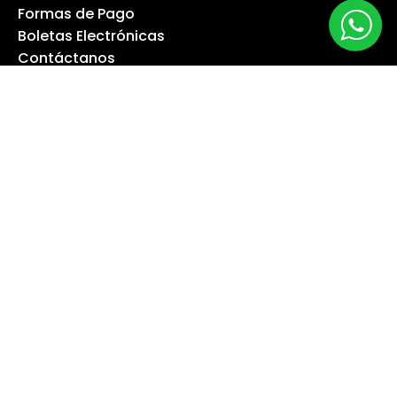
Formas de Pago
Boletas Electrónicas
Contáctanos
Servicios Técnicos
TU CUENTA
Información Personal
Devoluciones Mercancía
Pedidos
Facturas por Abono
Direcciones
Cupones de Descuento
Mis Alertas
Síguenos