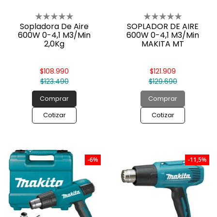
Sopladora De Aire
SOPLADOR DE AIRE
600W 0-4,1 M3/Min
600W 0-4,1 M3/Min
2,0Kg
MAKITA MT
$108.990
$121.909
$123.490
$129.690
Comprar
Comprar
Cotizar
Cotizar
-6%
-11,5%