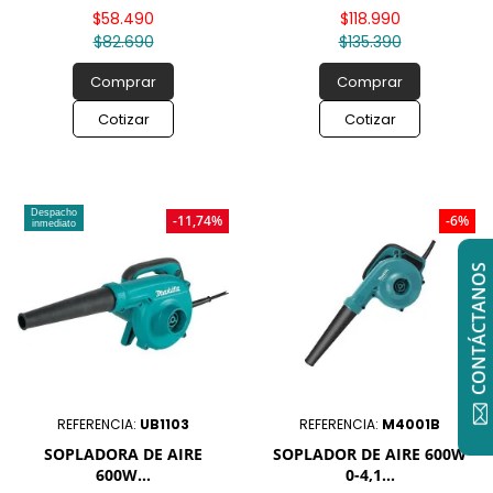
$58.490
$118.990
$82.690
$135.390
Comprar
Comprar
Cotizar
Cotizar
Despacho
-11,74%
-6%
inmediato
CONTÁCTANOS
REFERENCIA:
UB1103
REFERENCIA:
M4001B
SOPLADORA DE AIRE
SOPLADOR DE AIRE 600W
600W...
0-4,1...