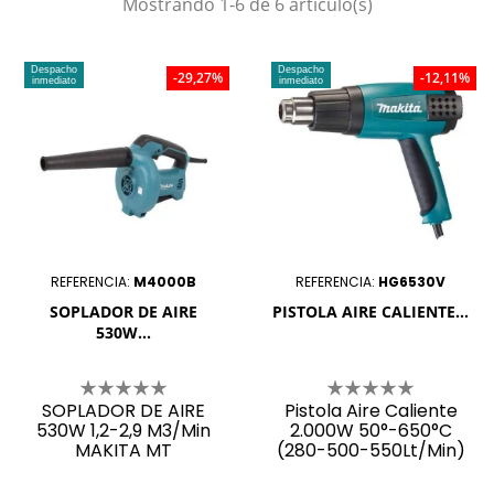
Mostrando 1-6 de 6 artículo(s)
Despacho
Despacho
-29,27%
-12,11%
inmediato
inmediato
REFERENCIA:
M4000B
REFERENCIA:
HG6530V
SOPLADOR DE AIRE
PISTOLA AIRE CALIENTE...
530W...
SOPLADOR DE AIRE
Pistola Aire Caliente
530W 1,2-2,9 M3/Min
2.000W 50°-650°C
MAKITA MT
(280-500-550Lt/Min)