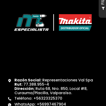
F
I
L
T
R
O
Razón Social:
Representaciones Val Spa
Rut:
77.388.955-4
Dirección:
Ruta 68, Nro. 850, Local #8,
Curauma/Placilla, Valparaíso.
Teléfono:
+56323325370
WhatsApp:
+56997467904