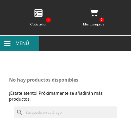
0
Cotizador
Mis compras
MENÚ
No hay productos disponibles
¡Estate atento! Próximamente se añadirán más
productos.
search