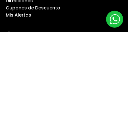
Direcciones
Cupones de Descuento
Mis Alertas
Síguenos
Suscríbete a nuestro boletín informativo
Suscribirse
©
Copyright 2026 Máquina Especialista -
Mapa del sitio
-
Power by
Enexum