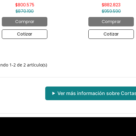
$800.575
$882.823
$870.190
$959.590
Comprar
Comprar
Cotizar
Cotizar
ndo 1-2 de 2 artículo(s)
Ver más información sobre Corta