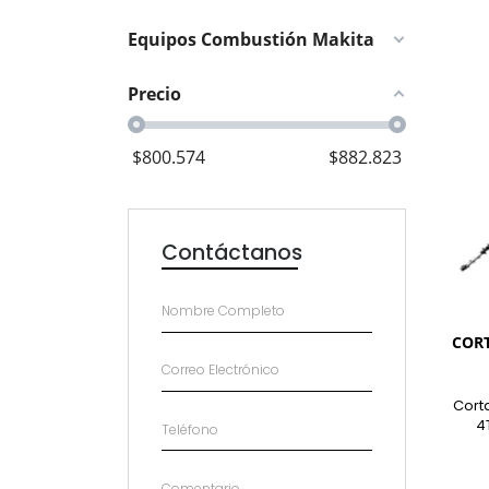
Equipos Combustión Makita
Precio
$
800.574
$
882.823
Contáctanos
CORT
Cort
4