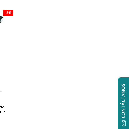
-8%
CONTÁCTANOS
.
ado
1HP