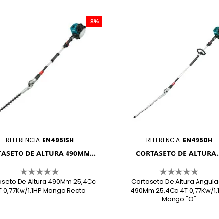

-8%
REFERENCIA:
EN4951SH
REFERENCIA:
EN4950H
ASETO DE ALTURA 490MM...
CORTASETO DE ALTURA..
aseto De Altura 490Mm 25,4Cc
Cortaseto De Altura Angul
T 0,77Kw/1,1HP Mango Recto
490Mm 25,4Cc 4T 0,77Kw/1,
Mango "O"