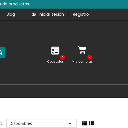
s de productos.
Blog
Iniciar sesión
Registro
0
Cotizador
Mis compras



:
Disponibles