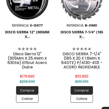
REFERENCIA:
E-12077
REFERENCIA:
B-31681
DISCO SIERRA 12" (305MM
DISCO SIERRA 7-1/4" (185
X...
X...
Disco Sierra 12"
DISCO SIERRA 7-1/4"
(305Mm X 25.4Mm X
(185 X 20 X 1.6Mm X
63Dte) Efficut Acero
64DTE) P/4130-4131 -
Dulce
ACERO INOXIDABLE
$179.990
$113.990
$206.590
$130.190
Comprar
Comprar
Cotizar
Cotizar