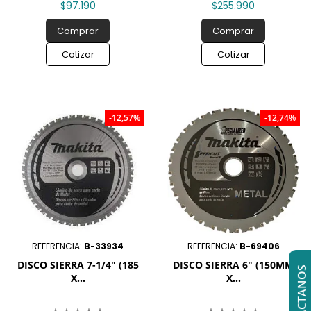
$97.190
$255.990
Comprar
Comprar
Cotizar
Cotizar
-12,57%
-12,74%
REFERENCIA:
B-33934
REFERENCIA:
B-69406
DISCO SIERRA 7-1/4" (185
DISCO SIERRA 6" (150MM
CONTÁCTANOS
X...
X...