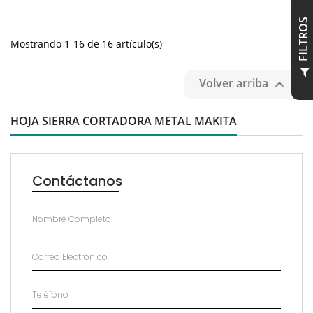
S
Mostrando 1-16 de 16 artículo(s)
F
I
L
T
R
O
Volver arriba

HOJA SIERRA CORTADORA METAL MAKITA
Contáctanos