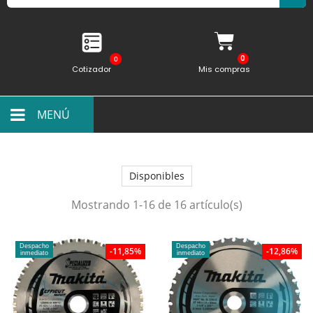
0
Cotizador
Mis compras
MENÚ
Disponibles
Mostrando 1-16 de 16 artículo(s)
Despacho
Despacho
-11,85%
-12,86%
inmediato
inmediato