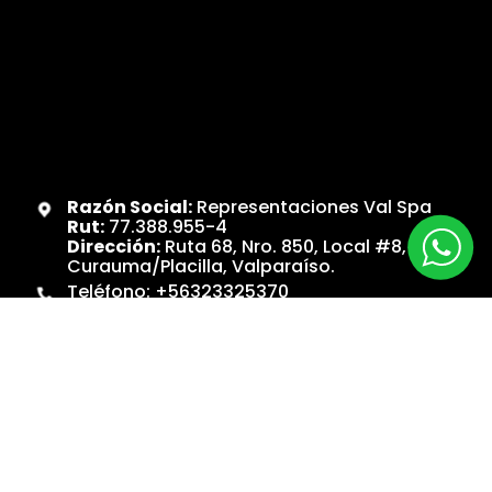
Razón Social:
Representaciones Val Spa
Rut:
77.388.955-4
Dirección:
Ruta 68, Nro. 850, Local #8,
Curauma/Placilla, Valparaíso.
Teléfono:
+56323325370
WhatsApp:
+56997467904
Contacto@maquinaespecialista.cl
PRODUCTOS
Catálogos