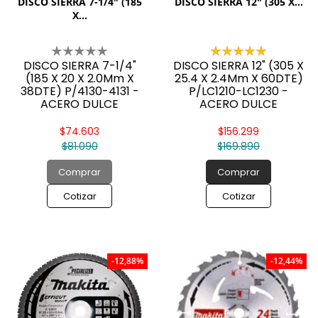
DISCO SIERRA 7-1/4" (185
DISCO SIERRA 12" (305 X...
X...
DISCO SIERRA 7-1/4"
DISCO SIERRA 12" (305 X
(185 X 20 X 2.0Mm X
25.4 X 2.4Mm X 60DTE)
38DTE) P/4130-4131 -
P/LC1210-LC1230 -
ACERO DULCE
ACERO DULCE
$74.603
$156.299
$81.090
$169.890
Comprar
Comprar
Cotizar
Cotizar
-12,88%
-12,44%