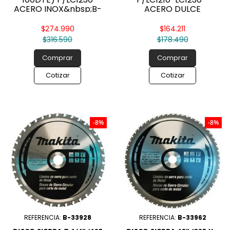
ACERO INOX&nbsp;B-
ACERO DULCE
23145 Makita
$274.990
$164.211
$316.590
$178.490
Comprar
Comprar
Cotizar
Cotizar
-8%
-8%
REFERENCIA:
B-33928
REFERENCIA:
B-33962