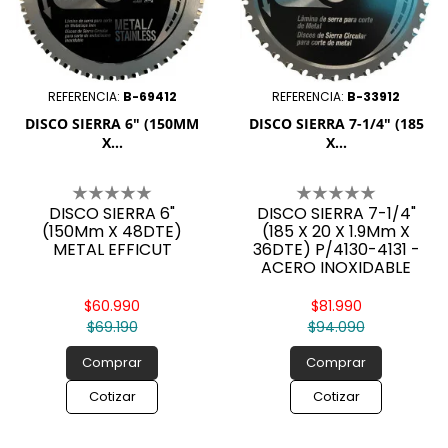
REFERENCIA:
B-69412
REFERENCIA:
B-33912
DISCO SIERRA 6" (150MM
DISCO SIERRA 7-1/4" (185
X...
X...
DISCO SIERRA 6"
DISCO SIERRA 7-1/4"
(150Mm X 48DTE)
(185 X 20 X 1.9Mm X
METAL EFFICUT
36DTE) P/4130-4131 -
ACERO INOXIDABLE
$60.990
$81.990
$69.190
$94.090
Comprar
Comprar
Cotizar
Cotizar