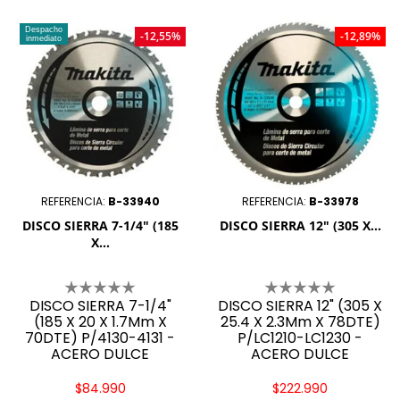
Despacho
-12,55%
-12,89%
inmediato
REFERENCIA:
B-33940
REFERENCIA:
B-33978
DISCO SIERRA 7-1/4" (185
DISCO SIERRA 12" (305 X...
X...
DISCO SIERRA 7-1/4"
DISCO SIERRA 12" (305 X
(185 X 20 X 1.7Mm X
25.4 X 2.3Mm X 78DTE)
70DTE) P/4130-4131 -
P/LC1210-LC1230 -
ACERO DULCE
ACERO DULCE
$84.990
$222.990