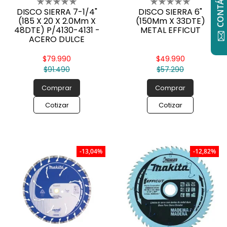
DISCO SIERRA 7-1/4"
DISCO SIERRA 6"
(185 X 20 X 2.0Mm X
(150Mm X 33DTE)
48DTE) P/4130-4131 -
METAL EFFICUT
ACERO DULCE
$79.990
$49.990
$91.490
$57.290
Comprar
Comprar
Cotizar
Cotizar
-13,04%
-12,82%