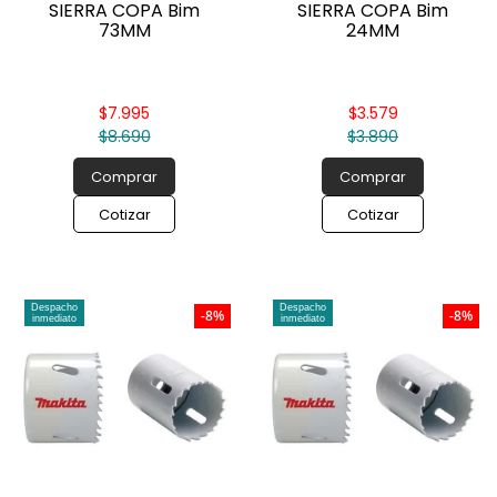
SIERRA COPA Bim
SIERRA COPA Bim
73MM
24MM
$7.995
$3.579
$8.690
$3.890
Comprar
Comprar
Cotizar
Cotizar
Despacho
Despacho
-8%
-8%
inmediato
inmediato