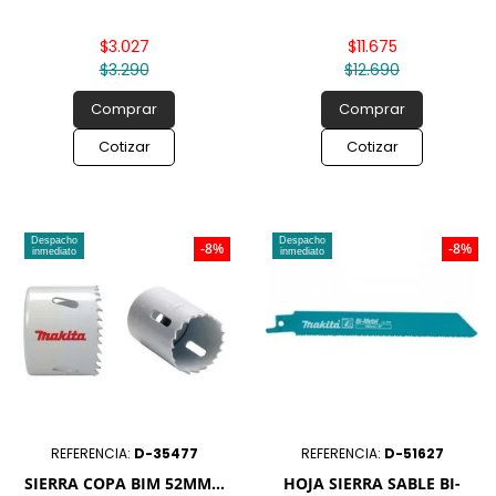
$3.027
$11.675
$3.290
$12.690
Comprar
Comprar
Cotizar
Cotizar
Despacho
Despacho
-8%
-8%
inmediato
inmediato
REFERENCIA:
D-35477
REFERENCIA:
D-51627
SIERRA COPA BIM 52MM...
HOJA SIERRA SABLE BI-