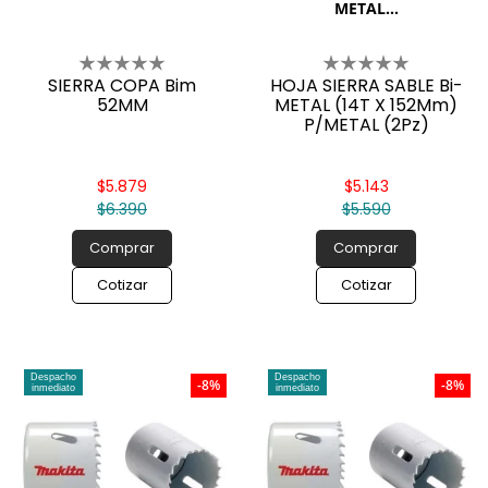
METAL...
SIERRA COPA Bim
HOJA SIERRA SABLE Bi-
52MM
METAL (14T X 152Mm)
P/METAL (2Pz)
$5.879
$5.143
$6.390
$5.590
Comprar
Comprar
Cotizar
Cotizar
Despacho
Despacho
-8%
-8%
inmediato
inmediato