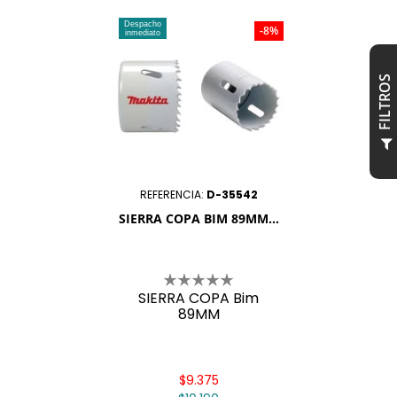
Despacho
-8%
inmediato
S
F
I
L
T
R
O
REFERENCIA:
D-35542
SIERRA COPA BIM 89MM...
SIERRA COPA Bim
89MM
$9.375