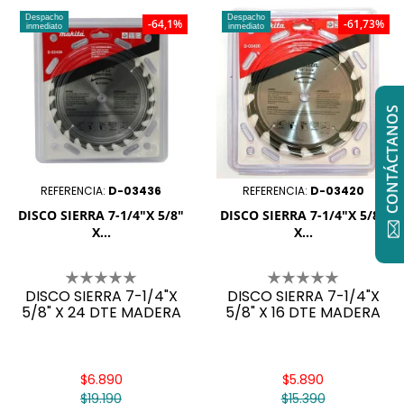
Despacho
Despacho
-64,1%
-61,73%
inmediato
inmediato
CONTÁCTANOS
REFERENCIA:
D-03436
REFERENCIA:
D-03420
DISCO SIERRA 7-1/4"X 5/8"
DISCO SIERRA 7-1/4"X 5/8"
X...
X...
DISCO SIERRA 7-1/4"X
DISCO SIERRA 7-1/4"X
5/8" X 24 DTE MADERA
5/8" X 16 DTE MADERA
$6.890
$5.890
$19.190
$15.390