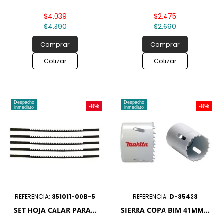
$4.039
$2.475
$4.390
$2.690
Comprar
Comprar
Cotizar
Cotizar
Despacho
Despacho
-8%
-8%
inmediato
inmediato
REFERENCIA:
351011-00B-5
REFERENCIA:
D-35433
SET HOJA CALAR PARA...
SIERRA COPA BIM 41MM...