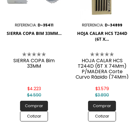
REFERENCIA:
D-35411
REFERENCIA:
D-34899
SIERRA COPA BIM 33MM...
HOJA CALAR HCS T244D
(6T X...
SIERRA COPA Bim
HOJA CALAR HCS
33MM
T244D (6T X 74Mm)
P/MADERA Corte
Curvo Rápido (74Mm)
(5Pz)
$4.223
$3.579
$4.590
$3.890
Comprar
Comprar
Cotizar
Cotizar