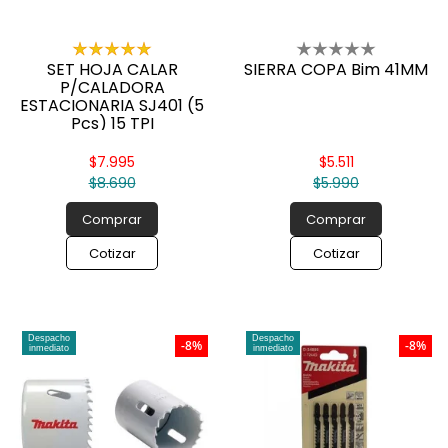
SET HOJA CALAR
SIERRA COPA Bim 41MM
P/CALADORA
ESTACIONARIA SJ401 (5
Pcs) 15 TPI
$7.995
$5.511
$8.690
$5.990
Comprar
Comprar
Cotizar
Cotizar
Despacho
Despacho
-8%
-8%
inmediato
inmediato