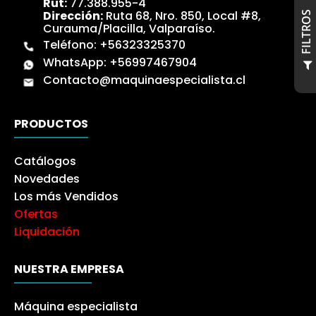
Rut:
77.388.955-4
Dirección:
Ruta 68, Nro. 850, Local #8,
S
Curauma/Placilla, Valparaíso.
Teléfono:
+56323325370
WhatsApp:
+56997467904
F
I
L
T
R
O
Contacto@maquinaespecialista.cl
PRODUCTOS
Catálogos
Novedades
Los más Vendidos
Ofertas
Liquidación
NUESTRA EMPRESA
Máquina especialista