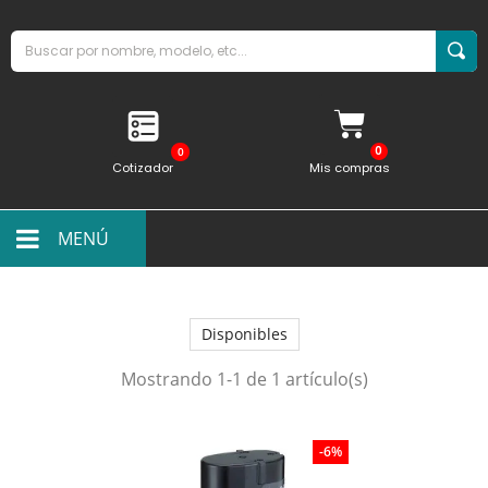
0
Cotizador
Mis compras
MENÚ
Disponibles
Mostrando 1-1 de 1 artículo(s)
-6%