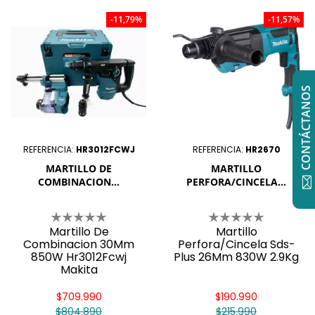
-11,79%
-11,57%
CONTÁCTANOS
REFERENCIA:
HR3012FCWJ
REFERENCIA:
HR2670
MARTILLO DE
MARTILLO
COMBINACION...
PERFORA/CINCELA...
Martillo De
Martillo
Combinacion 30Mm
Perfora/Cincela Sds-
850W Hr3012Fcwj
Plus 26Mm 830W 2.9Kg
Makita
$709.990
$190.990
$804.890
$215.990