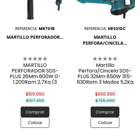
REFERENCIA:
M8701B
REFERENCIA:
HR3210C
MARTILLO PERFORADOR...
MARTILLO
PERFORA/CINCELA...
MARTILLO
Martillo
PERFORADOR SDS-
Perfora/Cincela SDS-
PLUS 26Mm 800W 0-
PLUS 32Mm 850W 315-
1.200Rpm 2,7Kg (3
630Rpm 3 Modos 5,2Kg
MODOS)
AVT
$169.990
$666.990
$197.390
$755.990
Comprar
Comprar
Cotizar
Cotizar