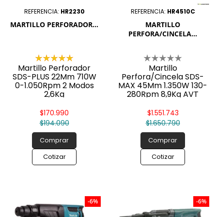

REFERENCIA:
HR2230
REFERENCIA:
HR4510C
MARTILLO PERFORADOR...
MARTILLO
PERFORA/CINCELA...
Martillo Perforador
Martillo
SDS-PLUS 22Mm 710W
Perfora/Cincela SDS-
0-1.050Rpm 2 Modos
MAX 45Mm 1.350W 130-
2,6Kg
280Rpm 8,9Kg AVT
$170.990
$1.551.743
$194.090
$1.650.790
Comprar
Comprar
Cotizar
Cotizar
-6%
-6%