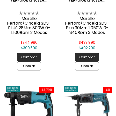
PERFORA/CINCELA...
PERFORA/CINCELA...
Martillo
Martillo
Perfora/Cincela SDS-
Perfora/Cincela SDS-
PLUS 28Mm 800W 0-
Plus 30Mm 1.050W 0-
1.100Rpm 3 Modos
840Rpm 3 Modos
3,4Kg
4,6Kg
$344.990
$433.990
$390.590
$492.290
Comprar
Comprar
Cotizar
Cotizar
Despacho
Despacho
-13,79%
-6%
inmediato
inmediato