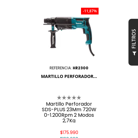
-11,87%
S
F
I
L
T
R
O
REFERENCIA:
HR2300
MARTILLO PERFORADOR...
Martillo Perforador
SDS-PLUS 23Mm 720W
0-1.200Rpm 2 Modos
2,7Kg
$175.990