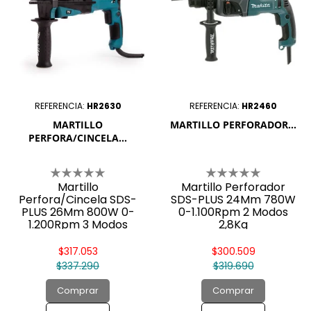
REFERENCIA:
HR2630
REFERENCIA:
HR2460
MARTILLO
MARTILLO PERFORADOR...
PERFORA/CINCELA...
Martillo
Martillo Perforador
Perfora/Cincela SDS-
SDS-PLUS 24Mm 780W
PLUS 26Mm 800W 0-
0-1.100Rpm 2 Modos
1.200Rpm 3 Modos
2,8Kg
2,8Kg
$317.053
$300.509
$337.290
$319.690
Comprar
Comprar