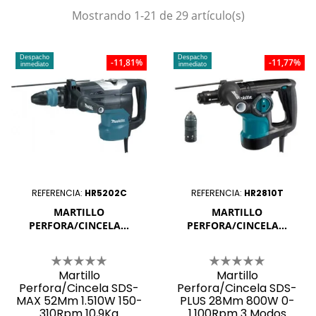
Mostrando 1-21 de 29 artículo(s)
Despacho
Despacho
-11,81%
-11,77%
inmediato
inmediato
REFERENCIA:
HR5202C
REFERENCIA:
HR2810T
MARTILLO
MARTILLO
PERFORA/CINCELA...
PERFORA/CINCELA...
Martillo
Martillo
Perfora/Cincela SDS-
Perfora/Cincela SDS-
MAX 52Mm 1.510W 150-
PLUS 28Mm 800W 0-
310Rpm 10,9Kg
1.100Rpm 3 Modos