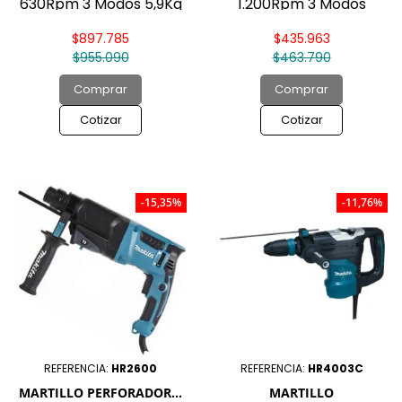
630Rpm 3 Modos 5,9Kg
1.200Rpm 3 Modos
3,0Kg C/Recolector De
Polvo Automatico
$897.785
$435.963
$955.090
$463.790
Comprar
Comprar
Cotizar
Cotizar
-15,35%
-11,76%
REFERENCIA:
HR2600
REFERENCIA:
HR4003C
MARTILLO PERFORADOR...
MARTILLO