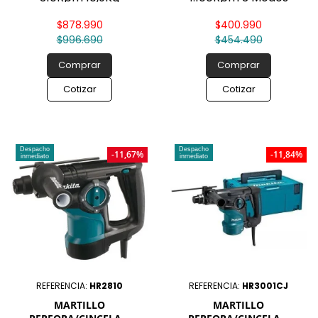
3,4Kg + Mandril De
Cambio Rápido
$878.990
$400.990
$996.690
$454.490
Comprar
Comprar
Cotizar
Cotizar
Despacho
Despacho
-11,67%
-11,84%
inmediato
inmediato
REFERENCIA:
HR2810
REFERENCIA:
HR3001CJ
MARTILLO
MARTILLO