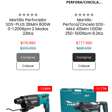
PERFORA/CINCELA...
Martillo Perforador
Martillo
SDS-PLUS 26Mm 800W
Perfora/Cincela SDS-
0-1.200Rpm 2 Modos
MAX 40Mm 1.100W
2,8Kg
250-500Rpm 6.2Kg
(Gatillo Y Botón De
Trabajo Continuo)
$176.990
$777.990
$209.090
$881.690
Comprar
Comprar
Cotizar
Cotizar
-13,88%
-11,77%