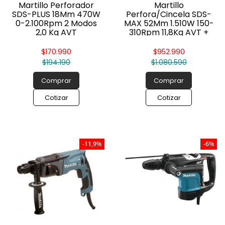
Martillo Perforador
Martillo
SDS-PLUS 18Mm 470W
Perfora/Cincela SDS-
0-2.100Rpm 2 Modos
MAX 52Mm 1.510W 150-
2,0 Kg AVT
310Rpm 11,8Kg AVT +
Soft No Load
$170.990
$952.990
$194.190
$1.080.590
Comprar
Comprar
Cotizar
Cotizar
-11,9%
-6%