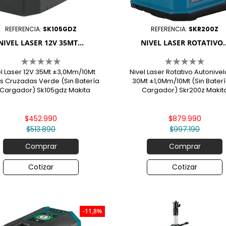

REFERENCIA:
SK105GDZ
REFERENCIA:
SKR200Z
NIVEL LASER 12V 35MT...
NIVEL LASER ROTATIVO..
el Laser 12V 35Mt ±3,0Mm/10Mt
Nivel Laser Rotativo Autonive
s Cruzadas Verde (Sin Batería
30Mt ±1,0Mm/10Mt (Sin Baterí
 Cargador) Sk105gdz Makita
Cargador) Skr200z Makit
$452.990
$879.990
$513.890
$997.190
Comprar
Comprar
Cotizar
Cotizar
-11,8%