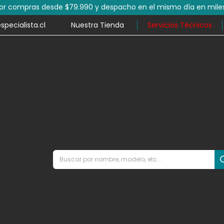
por compras desde $79.990 y despacho en el mismo día en mile
ecialista.cl
Nuestra Tienda
Servicios Técnicos