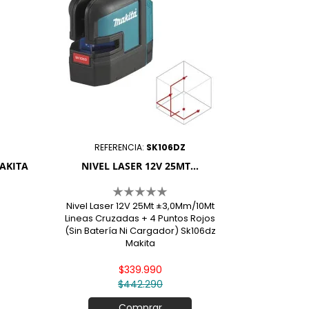
REFERENCIA:
SK106DZ
MAKITA
NIVEL LASER 12V 25MT...
Nivel Laser 12V 25Mt ±3,0Mm/10Mt
Lineas Cruzadas + 4 Puntos Rojos
(Sin Batería Ni Cargador) Sk106dz
Makita
$339.990
$442.290
Comprar