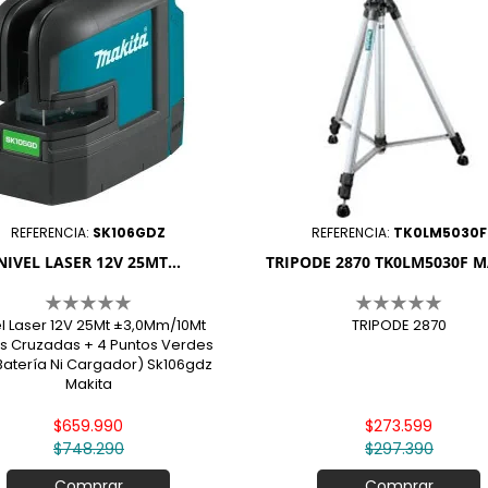
REFERENCIA:
SK106GDZ
REFERENCIA:
TK0LM5030F
NIVEL LASER 12V 25MT...
TRIPODE 2870 TK0LM5030F 
el Laser 12V 25Mt ±3,0Mm/10Mt
TRIPODE 2870
as Cruzadas + 4 Puntos Verdes
 Batería Ni Cargador) Sk106gdz
Makita
$659.990
$273.599
$748.290
$297.390
Comprar
Comprar