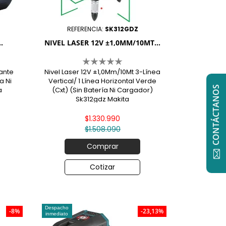
REFERENCIA:
SK312GDZ
.
NIVEL LASER 12V ±1,0MM/10MT...
lante
Nivel Laser 12V ±1,0Mm/10Mt 3-Línea
a Ni
Vertical/ 1 Línea Horizontal Verde
CONTÁCTANOS
a
(Cxt) (Sin Batería Ni Cargador)
Sk312gdz Makita
$1.330.990
$1.508.090
Comprar
Cotizar
Despacho
-8%
-23,13%
inmediato