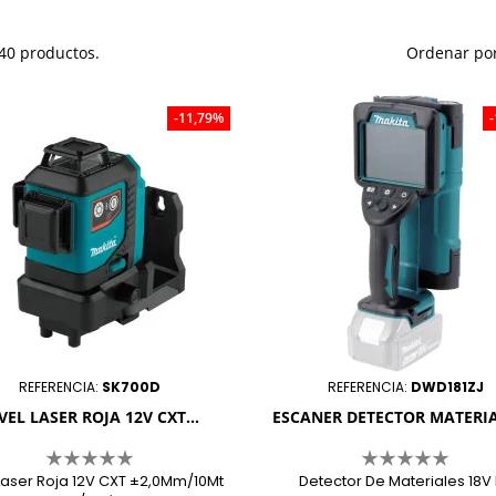
40 productos.
Ordenar por
-11,79%
REFERENCIA:
SK700D
REFERENCIA:
DWD181ZJ
VEL LASER ROJA 12V CXT...
ESCANER DETECTOR MATERIAL
 Laser Roja 12V CXT ±2,0Mm/10Mt
Detector De Materiales 18V 