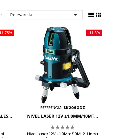



:
Relevancia
-11,75%
-11,8%
REFERENCIA:
SK209GDZ
ES...
NIVEL LASER 12V ±1,0MM/10MT...
Lxt
Nivel Laser 12V ±1,0Mm/10Mt 2-Línea