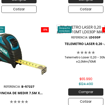
Cotizar
Cotizar
cho
Despacho
-8%
ato
inmediato
REFERENCIA:
LD030P
TELEMETRO LASER 0,20 -.
Telemetro Laser 0,20 - 30
±2,0Mm/10Mt
$65.990
$124.490
REFERENCIA:
B-57227
Comprar
INCHA DE MEDIR 7.5M X...
Cotizar