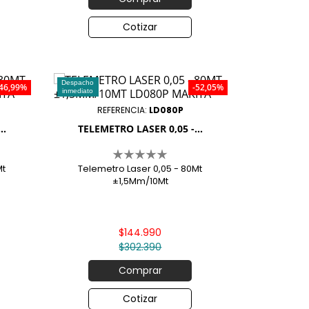
Cotizar
Despacho
-46,99%
-52,05%
inmediato
REFERENCIA:
LD080P
..
TELEMETRO LASER 0,05 -...
Mt
Telemetro Laser 0,05 - 80Mt
±1,5Mm/10Mt
$144.990
$302.390
Comprar
Cotizar