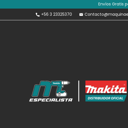
Envíos Gratis 
+56 3 23325370
Contacto@maquinaesp