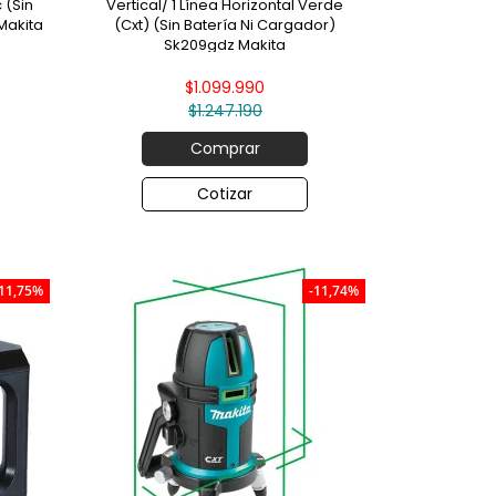
 (Sin
Vertical/ 1 Línea Horizontal Verde
Makita
(Cxt) (Sin Batería Ni Cargador)
Sk209gdz Makita
$1.099.990
$1.247.190
Comprar
Cotizar
-11,75%
-11,74%