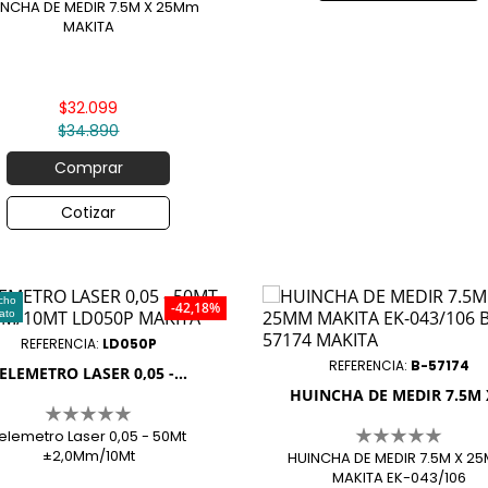
INCHA DE MEDIR 7.5M X 25Mm
MAKITA
$32.099
$34.890
Comprar
Cotizar
cho
-42,18%
ato
REFERENCIA:
LD050P
REFERENCIA:
B-57174
ELEMETRO LASER 0,05 -...
HUINCHA DE MEDIR 7.5M X
elemetro Laser 0,05 - 50Mt
±2,0Mm/10Mt
HUINCHA DE MEDIR 7.5M X 2
MAKITA EK-043/106