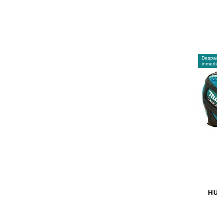
Despa
inmedi
HU