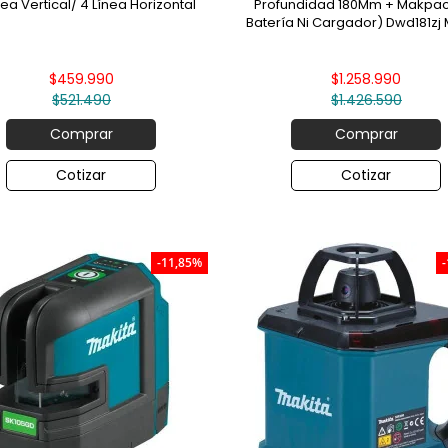
ea Vertical/ 4 Línea Horizontal
Profundidad 180Mm + Makpac
Batería Ni Cargador) Dwd181zj 
$459.990
$1.258.990
$521.490
$1.426.590
Comprar
Comprar
Cotizar
Cotizar
-11,85%