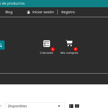
s de productos.
Blog
Iniciar sesión
Registro
0
Cotizador
Mis compras



:
Disponibles