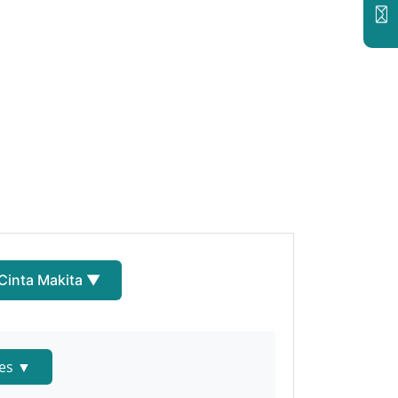
 Cinta Makita ▼
tes ▼