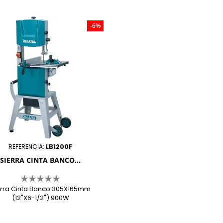
-6%
REFERENCIA:
LB1200F
SIERRA CINTA BANCO...
erra Cinta Banco 305X165mm
(12"X6-1/2") 900W