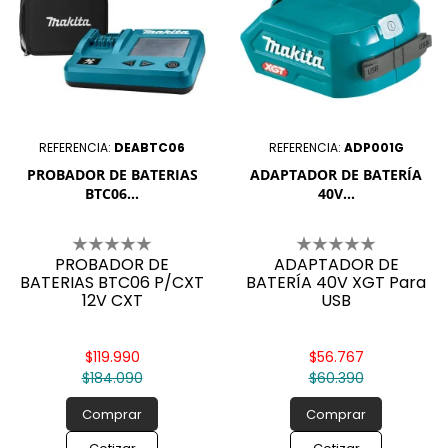
REFERENCIA:
DEABTC06
REFERENCIA:
ADP001G
PROBADOR DE BATERIAS
ADAPTADOR DE BATERÍA
BTC06...
40V...
PROBADOR DE
ADAPTADOR DE
BATERIAS BTC06 P/CXT
BATERÍA 40V XGT Para
12V CXT
USB
$119.990
$56.767
$184.090
$60.390
Comprar
Comprar