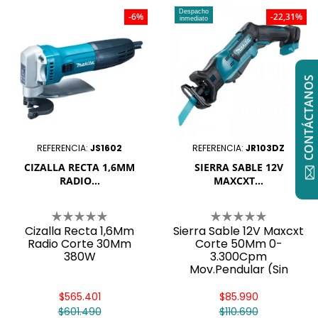
Despacho
-6%
-22,31%
inmediato
CONTÁCTANOS
REFERENCIA:
JS1602
REFERENCIA:
JR103DZ
CIZALLA RECTA 1,6MM
SIERRA SABLE 12V
RADIO...
MAXCXT...
Cizalla Recta 1,6Mm
Sierra Sable 12V Maxcxt
Radio Corte 30Mm
Corte 50Mm 0-
380W
3.300Cpm
Mov.Pendular (Sin
Batería Ni Cargador)
Jr103dz Makita
$565.401
$85.990
$601.490
$110.690