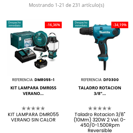
Mostrando 1-21 de 231 artículo(s)
Despacho
Despacho
-16,36%
-34,19%
inmediato
inmediato
REFERENCIA:
DMR055-1
REFERENCIA:
DF0300
KIT LAMPARA DMR055
TALADRO ROTACION
VERANO...
3/8"...
KIT LAMPARA DMR055
Taladro Rotacion 3/8"
VERANO SIN CALOR
(10Mm) 320W 2 Vel. 0-
450/0-1.500Rpm
Reversible