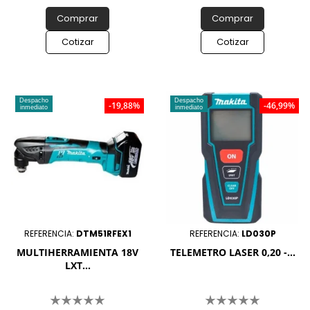
Comprar
Comprar
Cotizar
Cotizar
Despacho
Despacho
-19,88%
-46,99%
inmediato
inmediato
REFERENCIA:
DTM51RFEX1
REFERENCIA:
LD030P
MULTIHERRAMIENTA 18V
TELEMETRO LASER 0,20 -...
LXT...