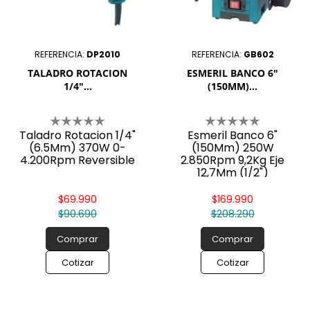
REFERENCIA:
DP2010
REFERENCIA:
GB602
TALADRO ROTACION
ESMERIL BANCO 6"
1/4"...
(150MM)...
Taladro Rotacion 1/4"
Esmeril Banco 6"
(6.5Mm) 370W 0-
(150Mm) 250W
4.200Rpm Reversible
2.850Rpm 9,2Kg Eje
12,7Mm (1/2")
$69.990
$169.990
$90.690
$208.290
Comprar
Comprar
Cotizar
Cotizar