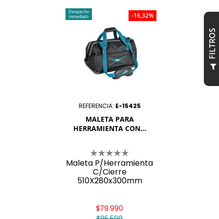
Despacho
-16,32%
inmediato
S
F
I
L
T
R
O
REFERENCIA:
E-15425
MALETA PARA
HERRAMIENTA CON...
Maleta P/Herramienta
C/Cierre
510X280x300mm
$79.990
$95.590