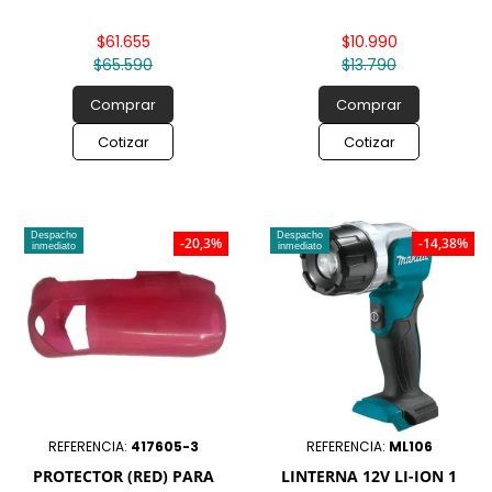
$61.655
$10.990
$65.590
$13.790
Comprar
Comprar
Cotizar
Cotizar
Despacho
Despacho
-20,3%
-14,38%
inmediato
inmediato
REFERENCIA:
417605-3
REFERENCIA:
ML106
PROTECTOR (RED) PARA
LINTERNA 12V LI-ION 1