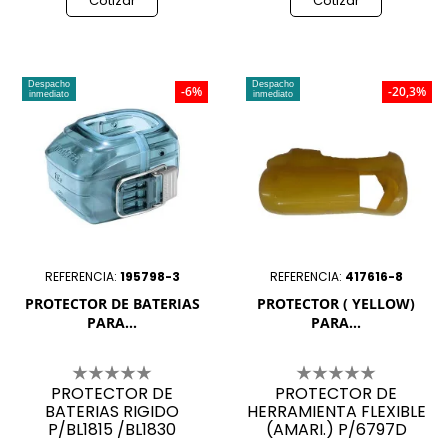
Cotizar
Cotizar
Despacho
Despacho
-6%
-20,3%
inmediato
inmediato
REFERENCIA:
195798-3
REFERENCIA:
417616-8
PROTECTOR DE BATERIAS
PROTECTOR ( YELLOW)
PARA...
PARA...
PROTECTOR DE
PROTECTOR DE
BATERIAS RIGIDO
HERRAMIENTA FLEXIBLE
P/BL1815 /BL1830
(AMARI.) P/6797D