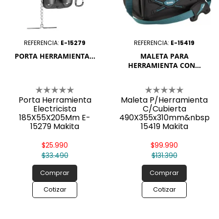
REFERENCIA:
E-15279
REFERENCIA:
E-15419
PORTA HERRAMIENTA...
MALETA PARA
HERRAMIENTA CON...
Porta Herramienta
Maleta P/Herramienta
Electricista
C/Cubierta
185X55X205Mm E-
490X355x310mm&nbsp;E
15279 Makita
15419 Makita
$25.990
$99.990
$33.490
$131.390
Comprar
Comprar
Cotizar
Cotizar