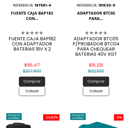

REFERENCIA:
197581-4
REFERENCIA:
191K30-9
FUENTE CAJA BAP182
ADAPTADOR BTC05
CON...
PARA...
FUENTE CAJA BAP182
ADAPTADOR BTC05
CON ADAPTADOR
P/PROBADOR BTC04
BATERIAS 18V X 2
PARA CHEQUEAR
BATERIAS 40V XGT
$195.417
$115.235
$207.890
$122.590
Comprar
Comprar
Cotizar
Cotizar
Despacho
Despacho
-34,82%
-6%
inmediato
inmediato