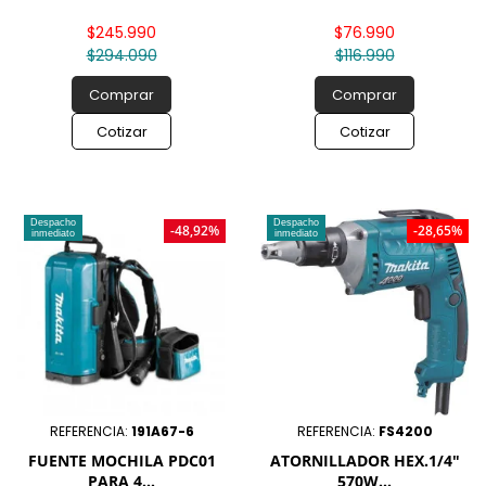
$245.990
$76.990
$294.090
$116.990
Comprar
Comprar
Cotizar
Cotizar
Despacho
Despacho
-48,92%
-28,65%
inmediato
inmediato
REFERENCIA:
191A67-6
REFERENCIA:
FS4200
FUENTE MOCHILA PDC01
ATORNILLADOR HEX.1/4"
PARA 4...
570W...