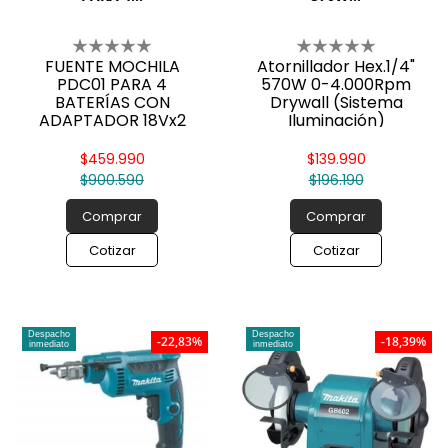
FUENTE MOCHILA
Atornillador Hex.1/4"
PDC01 PARA 4
570W 0-4.000Rpm
BATERÍAS CON
Drywall (Sistema
ADAPTADOR 18Vx2
Iluminación)
S/BATERIAS
$459.990
$139.990
$900.590
$196.190
Comprar
Comprar
Cotizar
Cotizar
Despacho
Despacho
-22,83%
-18,39%
inmediato
inmediato