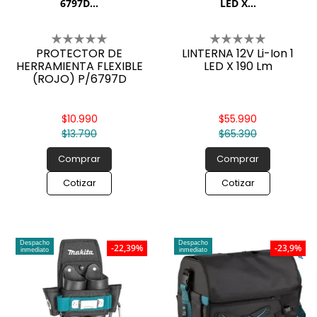
6797D...
LED X...
PROTECTOR DE
LINTERNA 12V Li-Ion 1
HERRAMIENTA FLEXIBLE
LED X 190 Lm
(ROJO) P/6797D
$10.990
$55.990
$13.790
$65.390
Comprar
Comprar
Cotizar
Cotizar
Despacho
Despacho
-22,39%
-23,9%
inmediato
inmediato