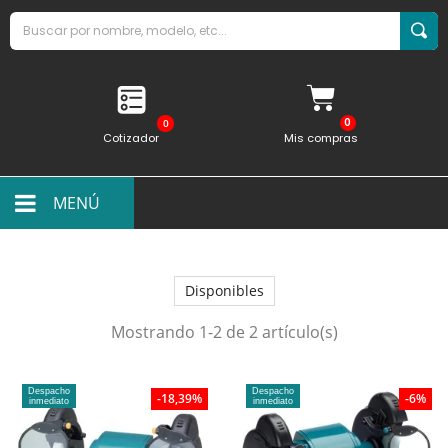
0
Cotizador
Mis compras
MENÚ
Disponibles
Mostrando 1-2 de 2 artículo(s)
Despacho
Despacho
-18,39%
-6%
inmediato
inmediato