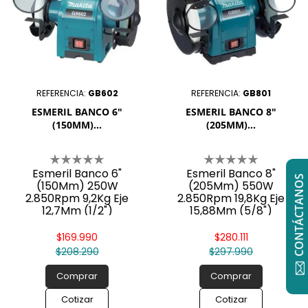
REFERENCIA:
GB602
REFERENCIA:
GB801
ESMERIL BANCO 6"
ESMERIL BANCO 8"
(150MM)...
(205MM)...
Esmeril Banco 6"
Esmeril Banco 8"
CONTÁCTANOS
(150Mm) 250W
(205Mm) 550W
2.850Rpm 9,2Kg Eje
2.850Rpm 19,8Kg Eje
12,7Mm (1/2")
15,88Mm (5/8")
$169.990
$280.111
$208.290
$297.990
Comprar
Comprar
Cotizar
Cotizar