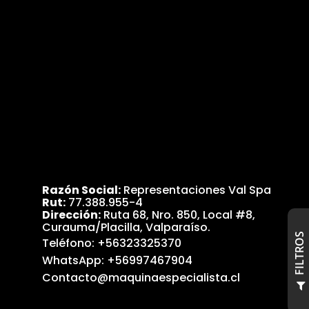
Razón Social:
Representaciones Val Spa
Rut:
77.388.955-4
Dirección:
Ruta 68, Nro. 850, Local #8,
Curauma/Placilla, Valparaíso.
S
Teléfono:
+56323325370
WhatsApp:
+56997467904
Contacto@maquinaespecialista.cl
F
I
L
T
R
O