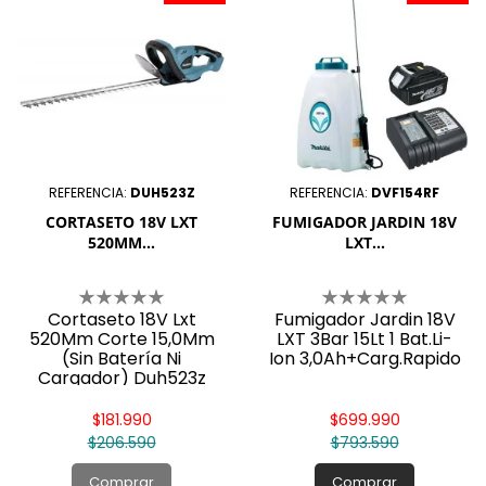
REFERENCIA:
DUH523Z
REFERENCIA:
DVF154RF
CORTASETO 18V LXT
FUMIGADOR JARDIN 18V
520MM...
LXT...
Cortaseto 18V Lxt
Fumigador Jardin 18V
520Mm Corte 15,0Mm
LXT 3Bar 15Lt 1 Bat.Li-
(Sin Batería Ni
Ion 3,0Ah+Carg.Rapido
Cargador) Duh523z
Makita
$181.990
$699.990
$206.590
$793.590
Comprar
Comprar