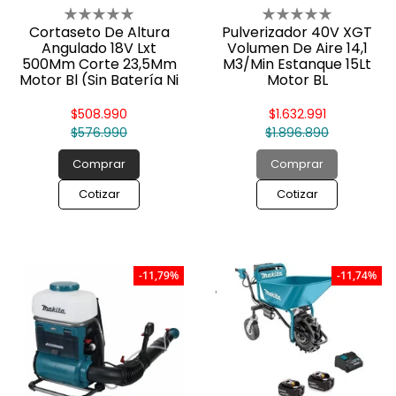
Cortaseto De Altura
Pulverizador 40V XGT
Angulado 18V Lxt
Volumen De Aire 14,1
500Mm Corte 23,5Mm
M3/Min Estanque 15Lt
Motor Bl (Sin Batería Ni
Motor BL
Cargador) Dun500wz
Autopropulsada 2 Bat.
Makita
Li-Ion 2.5Ah+Cargador
$508.990
$1.632.991
$576.990
$1.896.890
Comprar
Comprar
Cotizar
Cotizar
-11,79%
-11,74%