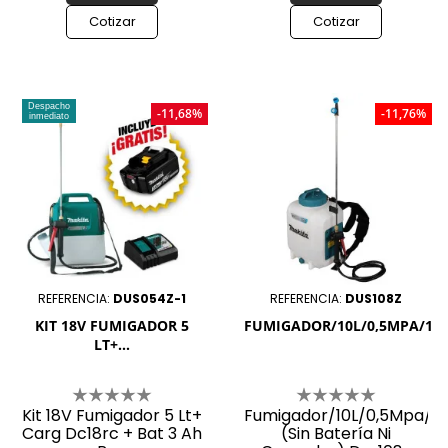
Cotizar
Cotizar
Despacho
-11,68%
-11,76%
inmediato
REFERENCIA:
DUS054Z-1
REFERENCIA:
DUS108Z
KIT 18V FUMIGADOR 5
FUMIGADOR/10L/0,5MPA/18V/
LT+...
Kit 18V Fumigador 5 Lt+
Fumigador/10L/0,5Mpa/1
Carg Dc18rc + Bat 3 Ah
(Sin Batería Ni