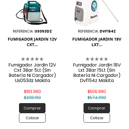
REFERENCIA:
US053DZ
REFERENCIA:
DVF154Z
FUMIGADOR JARDIN 12V
FUMIGADOR JARDIN 18V
CXT...
LXT...
Fumigador Jardin 12V
Fumigador Jardin 18V
Cxt 3Bar 5Lt (Sin
Lxt 3Bar 15Lt (Sin
Batería Ni Cargador)
Batería Ni Cargador)
Us053dz Makita
Dvf154z Makita
$183.990
$506.990
$208.190
$574.990
Comprar
Comprar
Cotizar
Cotizar