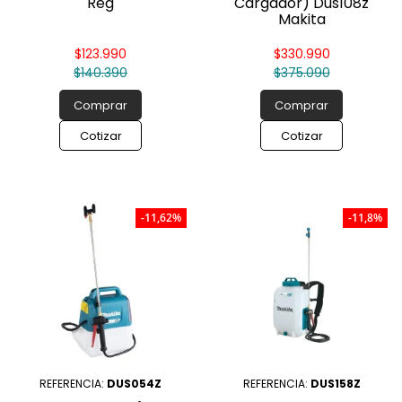
Reg
Cargador) Dus108z
Makita
$123.990
$330.990
$140.390
$375.090
Comprar
Comprar
Cotizar
Cotizar
-11,62%
-11,8%
REFERENCIA:
DUS054Z
REFERENCIA:
DUS158Z