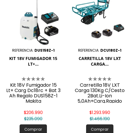
REFERENCIA:
DUS158Z-1
REFERENCIA:
DCU180Z-1
KIT 18V FUMIGADOR 15
CARRETILLA 18V LXT
LT+...
CARGA...
Kit 18V Fumigador 15
Carretilla 18V LXT
Lt+ Carg Dc18rc + Bat 3
Carga 130Kg C/Cesto
Ah Regalo DUS158Z-1
2Bat.Li-Ion
Makita
5,0Ah+Carg.Rapido
$206.990
$1.293.990
$235.090
$1.466.190
Comprar
Comprar