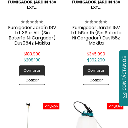
FUMIGADOR JARDÍN 18V
FUMIGADOR JARDIN 18V
LXT...
LXT...
Fumigador Jardín 18V
Fumigador Jardin 18V
Lxt 3Bar 5Lt (Sin
Lxt 5Bar 15 (Sin Batería
Batería Ni Cargador)
Ni Cargador) Dus158z
Dus054z Makita
Makita
$183.990
$345.990
CONTÁCTANOS
$208.190
$392.290
Comprar
Comprar
Cotizar
Cotizar
-11,62%
-11,83%