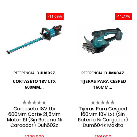
-11,69%
-11,77%
REFERENCIA:
DUH602Z
REFERENCIA:
DUM604Z
CORTASETO 18V LTX
TIJERAS PARA CESPED
600MM...
160MM...
Cortaseto 18V Ltx
Tijeras Para Cesped
600Mm Corte 21,5Mm
160Mm 18V Lxt (Sin
Motor Bl (Sin Batería Ni
Batería Ni Cargador)
Cargador) Duh602z
Dum604z Makita
Makita
$388.990
$101.990