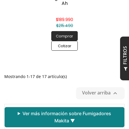
Ah
$189.990
$215.490
Comprar
Cotizar
S
F
I
L
T
R
O
Mostrando 1-17 de 17 artículo(s)
Volver arriba

Ver más información sobre Fumigadores
Makita ▼