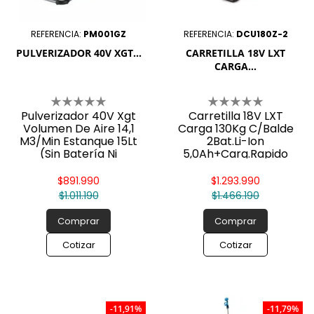
REFERENCIA:
PM001GZ
REFERENCIA:
DCU180Z-2
PULVERIZADOR 40V XGT...
CARRETILLA 18V LXT
CARGA...
Pulverizador 40V Xgt
Carretilla 18V LXT
Volumen De Aire 14,1
Carga 130Kg C/Balde
M3/Min Estanque 15Lt
2Bat.Li-Ion
(Sin Batería Ni
5,0Ah+Carg.Rapido
Cargador) Pm001gz
Makita
$891.990
$1.293.990
$1.011.190
$1.466.190
Comprar
Comprar
Cotizar
Cotizar
-11,91%
-11,79%