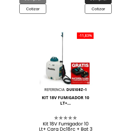
Cotizar
Cotizar
-11,83%
REFERENCIA:
DUS108Z-1
KIT 18V FUMIGADOR 10
LT+...
Kit 18V Fumigador 10
Lt+ Carg Dc18rc + Bat 3