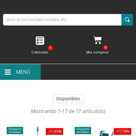
0
Cotizador
Mis compras
MENÚ
Disponibles
Mostrando 1-17 de 17 artículo(s)
Despacho
Despacho
-11,95%
-11,74%
inmediato
inmediato