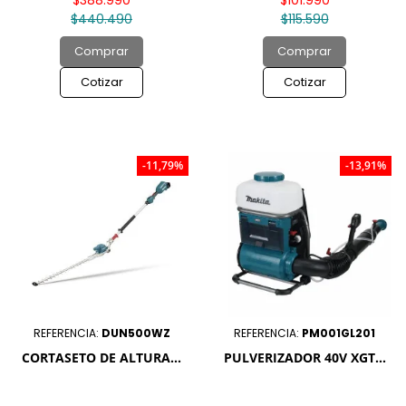

$440.490
$115.590
Comprar
Comprar
Cotizar
Cotizar
-11,79%
-13,91%
REFERENCIA:
DUN500WZ
REFERENCIA:
PM001GL201
CORTASETO DE ALTURA...
PULVERIZADOR 40V XGT...