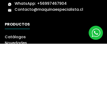
WhatsApp:
+56997467904
Contacto@maquinaespecialista.cl
PRODUCTOS
Catálogos
Novedades
Los más Vendidos
Ofertas
Liquidación
NUESTRA EMPRESA
Máquina especialista
Blog
Despacho
Política de Derecho a Retracto