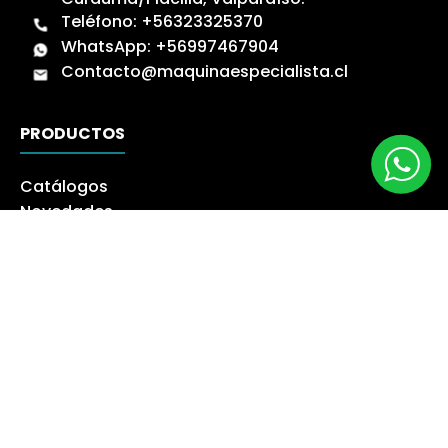
Teléfono:
+56323325370
WhatsApp:
+56997467904
Contacto@maquinaespecialista.cl
PRODUCTOS
Catálogos
Novedades
Los más Vendidos
Ofertas
Liquidación
NUESTRA EMPRESA
Máquina especialista
Blog
Despacho