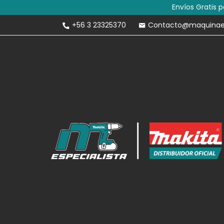
Envíos Gratis 
+56 3 23325370
Contacto@maquinaesp