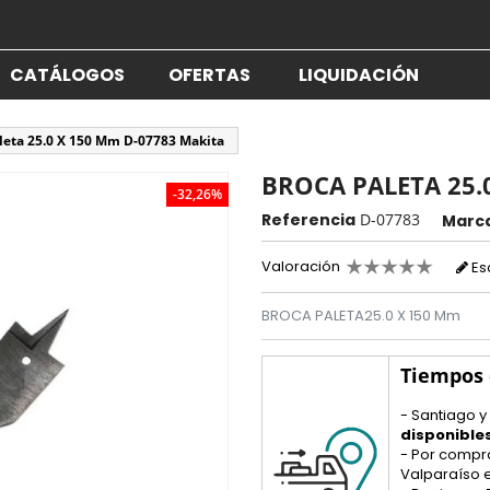
CATÁLOGOS
OFERTAS
LIQUIDACIÓN
leta 25.0 X 150 Mm D-07783 Makita
BROCA PALETA 25.
-32,26%
Referencia
D-07783
Marc
Valoración
Es
BROCA PALETA25.0 X 150 Mm
Tiempos
- Santiago y
disponible
- Por compr
Valparaíso e