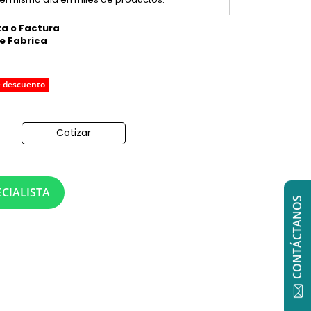
ta o Factura
de Fabrica
e descuento
Cotizar
o
CIALISTA
CONTÁCTANOS