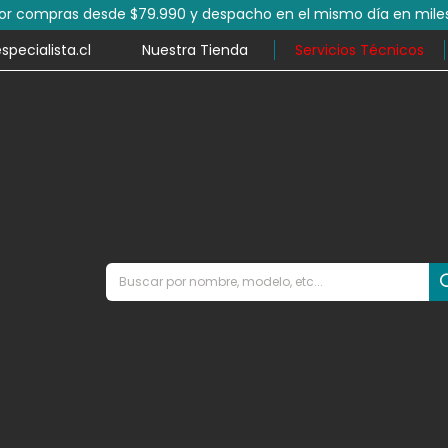
por compras desde $79.990 y despacho en el mismo día en mile
ecialista.cl
Nuestra Tienda
Servicios Técnicos