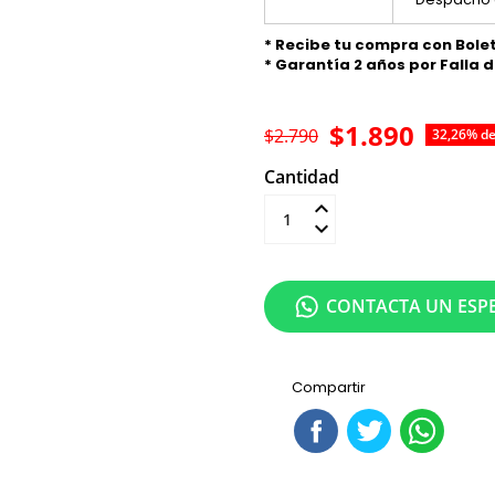
* Recibe tu compra con Bole
* Garantía 2 años por Falla 
$1.890
$2.790
32,26% d
Cantidad
Añadir al carrit
CONTACTA UN ESPE
Compartir