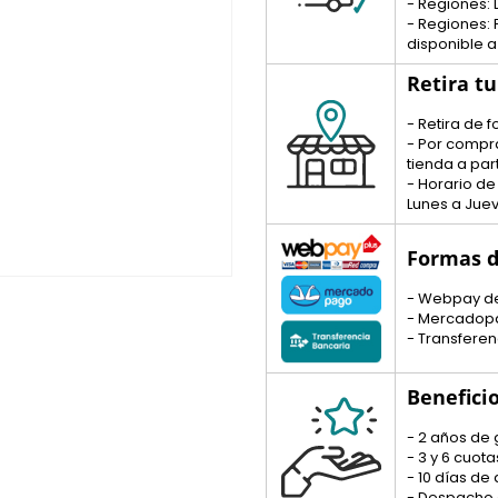
- Regiones: 
- Regiones:
disponible a
Retira t
- Retira de
- Por compra
tienda a part
- Horario de
Lunes a Juev
Formas d
- Webpay d
- Mercadop
- Transferen
Benefici
- 2 años de 
- 3 y 6 cuo
- 10 días de
- Despacho 