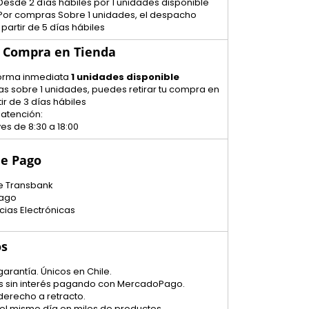
Desde 2 días hábiles por 1 unidades disponible
 Por compras Sobre 1 unidades, el despacho
 partir de 5 días hábiles
u Compra en Tienda
 forma inmediata
1 unidades disponible
s sobre 1 unidades, puedes retirar tu compra en
ir de 3 días hábiles
 atención:
es de 8:30 a 18:00
e Pago
e Transbank
ago
cias Electrónicas
os
garantía. Únicos en Chile.
tas sin interés pagando con MercadoPago.
 derecho a retracto.
el mismo día en miles de productos.