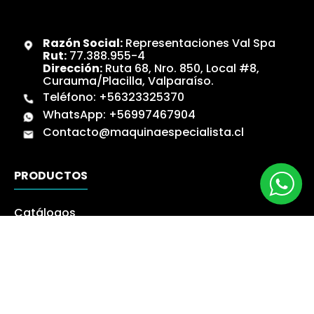
Razón Social:
Representaciones Val Spa
Rut:
77.388.955-4
Dirección:
Ruta 68, Nro. 850, Local #8,
Curauma/Placilla, Valparaíso.
Teléfono:
+56323325370
WhatsApp:
+56997467904
Contacto@maquinaespecialista.cl
PRODUCTOS
Catálogos
Novedades
Los más Vendidos
Ofertas
Liquidación