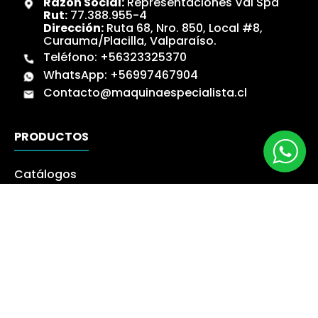
Razón Social:
Representaciones Val Spa
Rut:
77.388.955-4
Dirección:
Ruta 68, Nro. 850, Local #8,
Curauma/Placilla, Valparaíso.
Teléfono:
+56323325370
WhatsApp:
+56997467904
Contacto@maquinaespecialista.cl
PRODUCTOS
Catálogos
Novedades
Los más Vendidos
Ofertas
Liquidación
NUESTRA EMPRESA