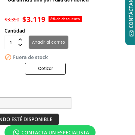
CONTÁCTANOS
* Garantía 2 año por Falla de Fabrica
$3.119
$3.390
8% de descuento
Cantidad
Añadir al carrito

Fuera de stock
Cotizar
NDO ESTÉ DISPONIBLE
CONTACTA UN ESPECIALISTA