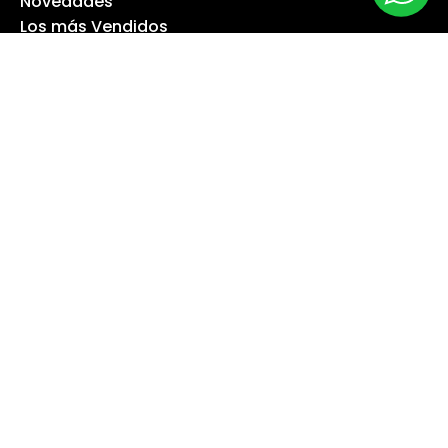
Novedades
Los más Vendidos
Ofertas
Liquidación
NUESTRA EMPRESA
Máquina especialista
Blog
Despacho
Política de Derecho a Retracto
Politíca de Cambios
Formas de Pago
Boletas Electrónicas
Contáctanos
Servicios Técnicos
TU CUENTA