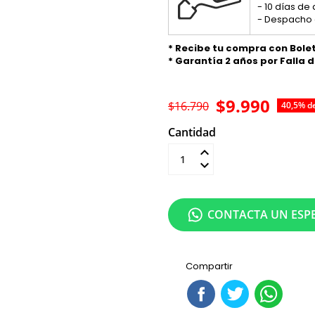
- 10 días de
- Despacho 
* Recibe tu compra con Bole
* Garantía 2 años por Falla 
$9.990
$16.790
40,5% d
Cantidad
Añadir al carrit
CONTACTA UN ESPE
Compartir