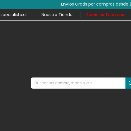
por compras desde $79.990 y despacho en el mismo día en mile
ecialista.cl
Nuestra Tienda
Servicios Técnicos