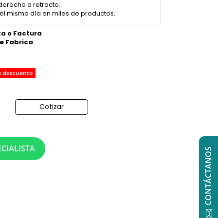
 derecho a retracto.
el mismo día en miles de productos.
ta o Factura
de Fabrica
e descuento
Cotizar
o
CIALISTA
CONTÁCTANOS