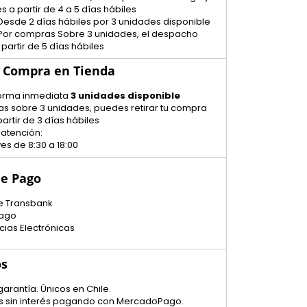
s a partir de 4 a 5 días hábiles
Desde 2 días hábiles por 3 unidades disponible
 Por compras Sobre 3 unidades, el despacho
 partir de 5 días hábiles
u Compra en Tienda
 forma inmediata
3 unidades disponible
as sobre 3 unidades, puedes retirar tu compra
artir de 3 días hábiles
 atención:
es de 8:30 a 18:00
e Pago
e Transbank
ago
cias Electrónicas
os
garantía. Únicos en Chile.
tas sin interés pagando con MercadoPago.