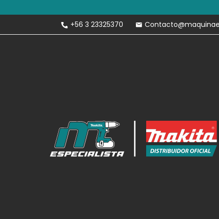
Envíos Gratis 
+56 3 23325370
Contacto@maquinaesp