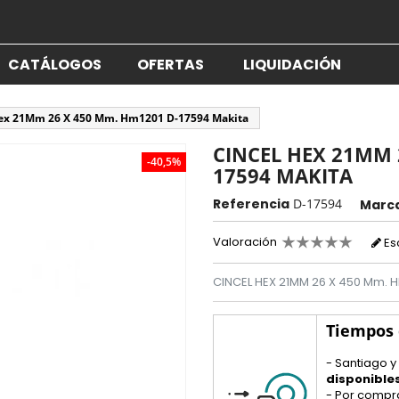
CATÁLOGOS
OFERTAS
LIQUIDACIÓN
Hex 21Mm 26 X 450 Mm. Hm1201 D-17594 Makita
CINCEL HEX 21MM 
-40,5%
17594 MAKITA
Referencia
D-17594
Marc
Valoración
Es
CINCEL HEX 21MM 26 X 450 Mm. H
Tiempos
- Santiago y
disponible
- Por compr