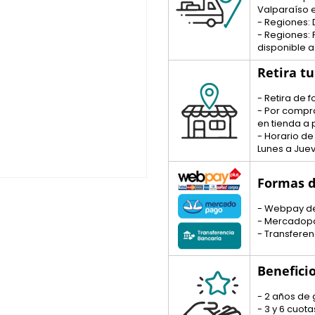
Valparaíso e
- Regiones: 
- Regiones:
disponible a
Retira t
- Retira de
- Por compr
en tienda a p
- Horario de
Lunes a Juev
Formas d
- Webpay d
- Mercadop
- Transferen
Benefici
- 2 años de 
- 3 y 6 cuo