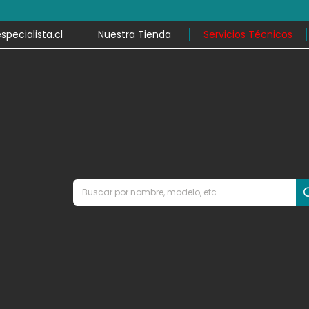
por compras desde $79.990 y despacho en el mismo día en mile
ecialista.cl
Nuestra Tienda
Servicios Técnicos