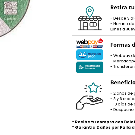
Retira t
- Desde 3 dí
- Horario de
Lunes a Juev
Formas d
- Webpay d
- Mercadop
- Transferen
Benefici
- 2 años de 
- 3 y 6 cuo
- 10 días de
- Despacho 
* Recibe tu compra con Bole
* Garantía 2 años por Falla 