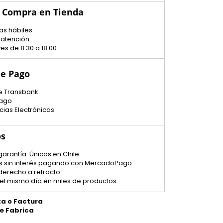
u Compra en Tienda
as hábiles
 atención:
es de 8:30 a 18:00
e Pago
e Transbank
ago
cias Electrónicas
os
garantía. Únicos en Chile.
tas sin interés pagando con MercadoPago.
 derecho a retracto.
el mismo día en miles de productos.
ta o Factura
de Fabrica