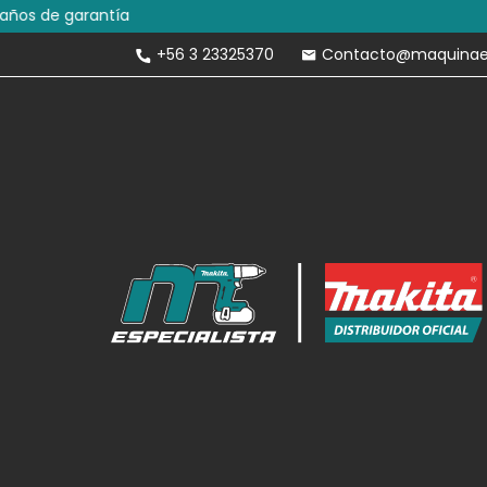
Envíos Gratis 
+56 3 23325370
Contacto@maquinaesp