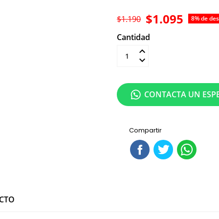
$1.095
$1.190
8% de de
Cantidad
Añadir al carrit
CONTACTA UN ESPE
Compartir
UCTO