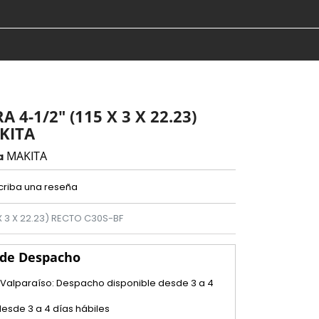
 4-1/2" (115 X 3 X 22.23)
KITA
MAKITA
a
criba una reseña
X 3 X 22.23) RECTO C30S-BF
 de Despacho
 Valparaíso: Despacho disponible desde 3 a 4
esde 3 a 4 días hábiles