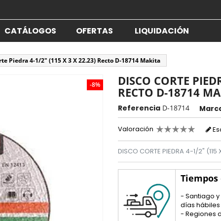
CATÁLOGOS
OFERTAS
LIQUIDACIÓN
rte Piedra 4-1/2" (115 X 3 X 22.23) Recto D-18714 Makita
DISCO CORTE PIEDRA
-8%
RECTO D-18714 MA
Referencia
D-18714
Marc
Valoración
Es
DISCO CORTE PIEDRA 4-1/2" (115 
Tiempos
- Santiago y
días hábiles
- Regiones d