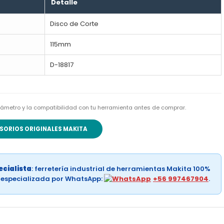
Detalle
Disco de Corte
115mm
D-18817
l diámetro y la compatibilidad con tu herramienta antes de comprar.
SORIOS ORIGINALES MAKITA
cialista
: ferretería industrial de herramientas Makita 100%
a especializada por WhatsApp:
+56 997467904
.