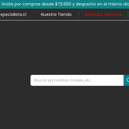
por compras desde $79.990 y despacho en el mismo día en mile
ecialista.cl
Nuestra Tienda
Servicios Técnicos