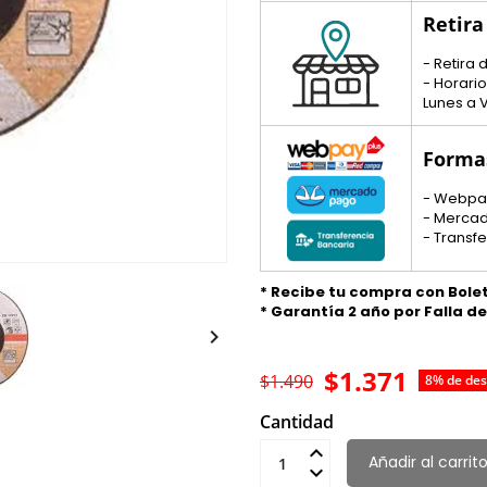
Retira
- Retira
- Horario
Lunes a V
Forma
- Webpa
- Merca
- Transf
* Recibe tu compra con Bole
* Garantía 2 año por Falla d

$1.371
$1.490
8% de de
Cantidad
Añadir al carrit