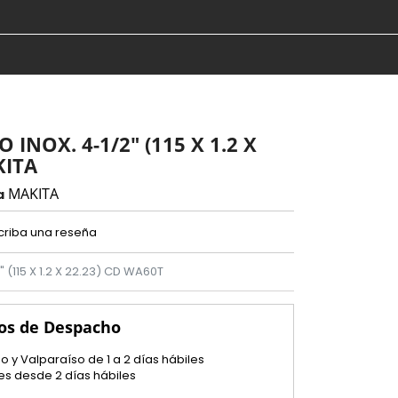
INOX. 4-1/2" (115 X 1.2 X
KITA
MAKITA
a
criba una reseña
(115 X 1.2 X 22.23) CD WA60T
os de Despacho
o y Valparaíso de 1 a 2 días hábiles
es desde 2 días hábiles