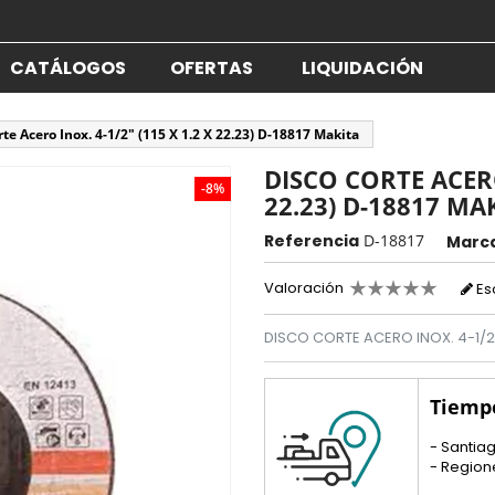
CATÁLOGOS
OFERTAS
LIQUIDACIÓN
rte Acero Inox. 4-1/2" (115 X 1.2 X 22.23) D-18817 Makita
DISCO CORTE ACERO 
-8%
22.23) D-18817 MA
Referencia
D-18817
Marc
Valoración
Es
DISCO CORTE ACERO INOX. 4-1/2" 
Tiemp
- Santiag
- Region