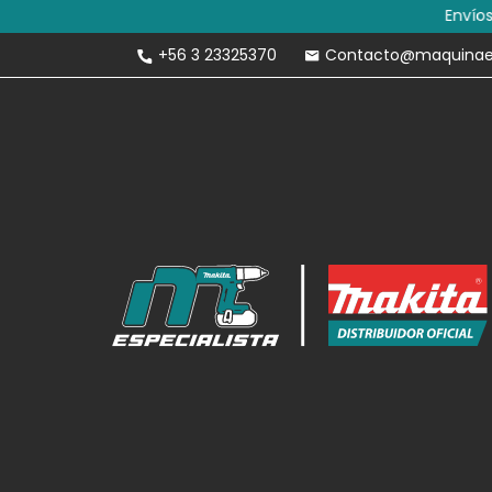
Envíos Gratis 
+56 3 23325370
Contacto@maquinaesp