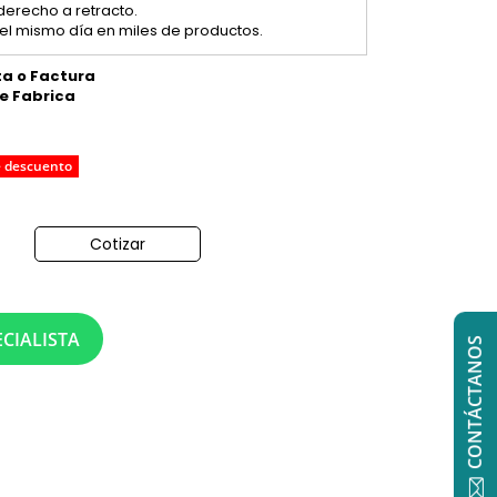
 derecho a retracto.
el mismo día en miles de productos.
ta o Factura
de Fabrica
e descuento
Cotizar
o
CIALISTA
CONTÁCTANOS