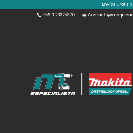
Envíos Gratis 
+56 3 23325370
Contacto@maquinaesp