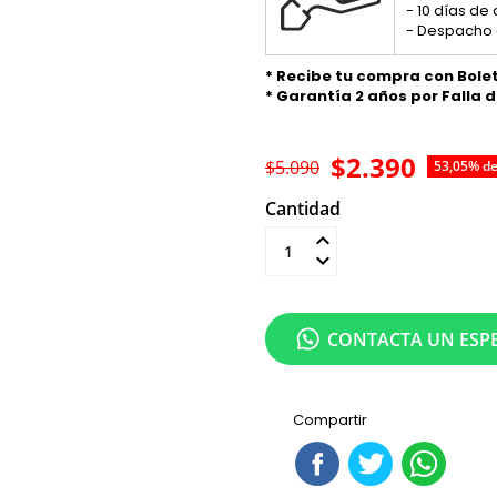
- 10 días de
- Despacho 
* Recibe tu compra con Bole
* Garantía 2 años por Falla 
$2.390
$5.090
53,05% d
Cantidad
Añadir al carrit
CONTACTA UN ESPE
Compartir