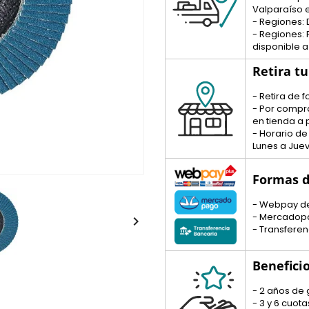
Valparaíso e
- Regiones: 
- Regiones:
disponible a
Retira t
- Retira de
- Por compr
en tienda a p
- Horario de
Lunes a Juev
Formas d
- Webpay d
- Mercadop

- Transferen
Benefici
- 2 años de 
- 3 y 6 cuo