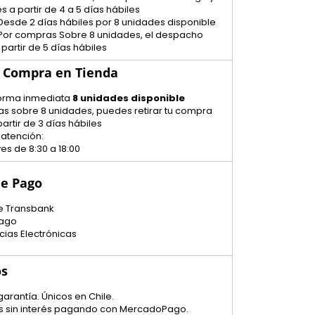
s a partir de 4 a 5 días hábiles
Desde 2 días hábiles por 8 unidades disponible
 Por compras Sobre 8 unidades, el despacho
 partir de 5 días hábiles
u Compra en Tienda
 forma inmediata
8 unidades disponible
as sobre 8 unidades, puedes retirar tu compra
artir de 3 días hábiles
 atención:
es de 8:30 a 18:00
e Pago
e Transbank
ago
cias Electrónicas
os
garantía. Únicos en Chile.
tas sin interés pagando con MercadoPago.