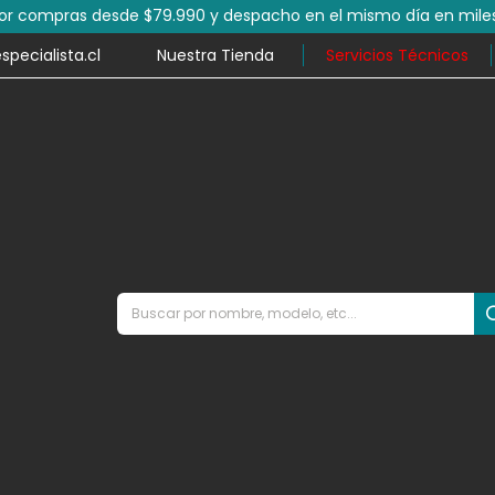
por compras desde $79.990 y despacho en el mismo día en mile
ecialista.cl
Nuestra Tienda
Servicios Técnicos