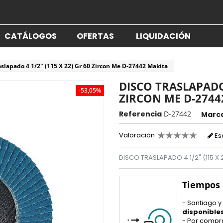
CATÁLOGOS
OFERTAS
LIQUIDACIÓN
aslapado 4 1/2" (115 X 22) Gr 60 Zircon Me D-27442 Makita
DISCO TRASLAPADO 
-53,05%
ZIRCON ME D-2744
Referencia
D-27442
Marc
Valoración
Es
DISCO TRASLAPADO 4 1/2" (115 X
Tiempos
- Santiago y
disponible
- Por compr