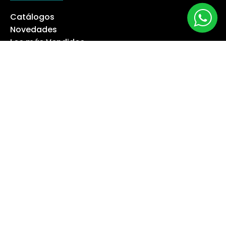
Catálogos
Novedades
Los más Vendidos
Ofertas
Liquidación
NUESTRA EMPRESA
Máquina especialista
Blog
Despacho
Política de Derecho a Retracto
Politíca de Cambios
Formas de Pago
Boletas Electrónicas
Contáctanos
Servicios Técnicos