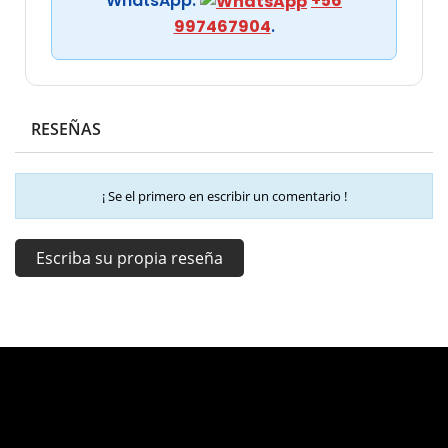
WhatsApp:
+56
997467904
.
RESEÑAS
¡ Se el primero en escribir un comentario !
Escriba su propia reseña