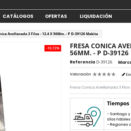
CATÁLOGOS
OFERTAS
LIQUIDACIÓN
nica Avellanada 3 Filos - 12.4 X 56Mm. - P D-39126 Makita
FRESA CONICA AVEL
-10,72%
56MM. - P D-39126
Referencia
D-39126
Marc
Valoración
Es
Fresa Conica Avellanada 3 Filos
Tiempos
- Santiago y
días hábiles
- Regiones d