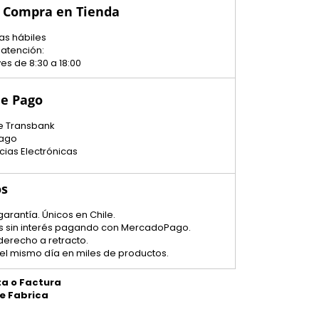
u Compra en Tienda
as hábiles
 atención:
es de 8:30 a 18:00
e Pago
e Transbank
ago
cias Electrónicas
os
garantía. Únicos en Chile.
tas sin interés pagando con MercadoPago.
 derecho a retracto.
el mismo día en miles de productos.
ta o Factura
de Fabrica