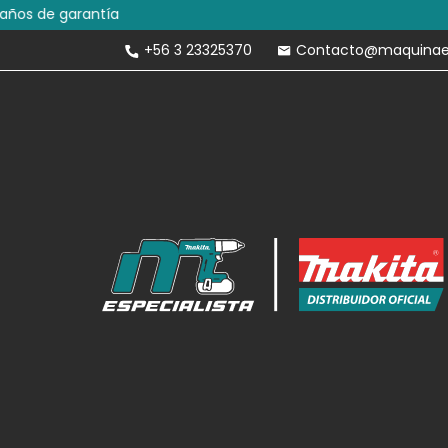
Envíos Gratis 
+56 3 23325370
Contacto@maquinaesp