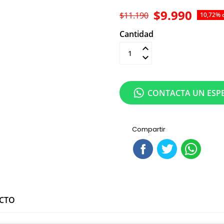

$9.990
$11.190
10,72% 
Cantidad
Añadir al carrit
CONTACTA UN ESPE
Compartir
UCTO