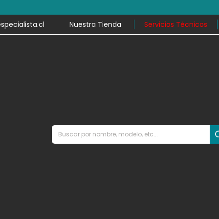
por compras desde $79.990 y despacho en el mismo día en mile
ecialista.cl
Nuestra Tienda
Servicios Técnicos