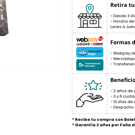
Retira t
- Desde 3 dí
- Horario de
Lunes a Juev
Formas d
- Webpay d
- Mercadop
- Transferen
Benefici
- 2 años de 
- 3 y 6 cuo
- 10 días de
- Despacho 
* Recibe tu compra con Bole
* Garantía 2 años por Falla 