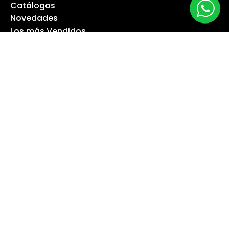
Catálogos
Novedades
Los más Vendidos
Ofertas
Liquidación
NUESTRA EMPRESA
Máquina especialista
Blog
Despacho
Política de Derecho a Retracto
Politíca de Cambios
Formas de Pago
Boletas Electrónicas
Contáctanos
Servicios Técnicos