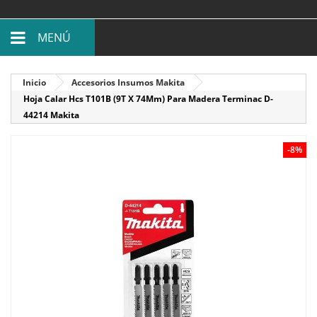
MENÚ
Inicio
Accesorios Insumos Makita
Hoja Calar Hcs T101B (9T X 74Mm) Para Madera Terminac D-
44214 Makita
-8%