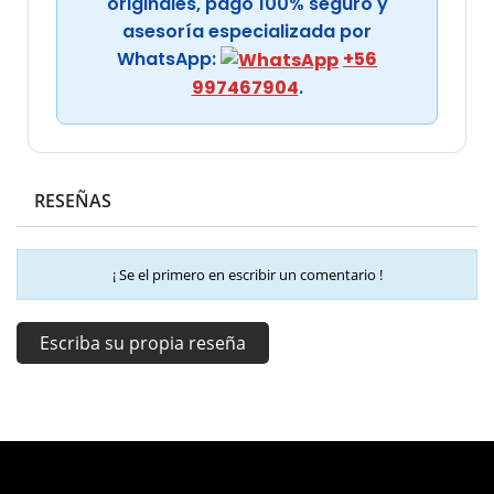
originales, pago 100% seguro y
asesoría especializada por
WhatsApp:
+56
997467904
.
RESEÑAS
¡ Se el primero en escribir un comentario !
Escriba su propia reseña