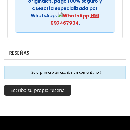
originales, pago 100% seguro y
asesoría especializada por
WhatsApp:
+56
997467904
.
RESEÑAS
¡ Se el primero en escribir un comentario !
Escriba su propia reseña