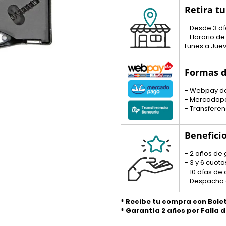
Retira t
- Desde 3 dí
- Horario de
Lunes a Juev
Formas d
- Webpay d
- Mercadop
- Transferen
Benefici
- 2 años de 
- 3 y 6 cuo
- 10 días de
- Despacho 
* Recibe tu compra con Bole
* Garantía 2 años por Falla 