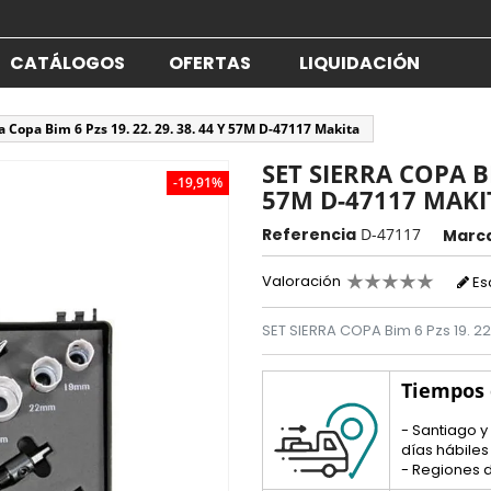
CATÁLOGOS
OFERTAS
LIQUIDACIÓN
ra Copa Bim 6 Pzs 19. 22. 29. 38. 44 Y 57M D-47117 Makita
SET SIERRA COPA BIM
-19,91%
57M D-47117 MAKI
Referencia
D-47117
Marc
Valoración
Es
SET SIERRA COPA Bim 6 Pzs 19. 2
Tiempos
- Santiago y
días hábiles
- Regiones d