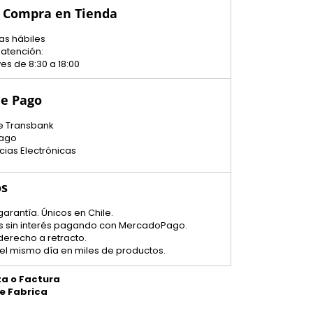
u Compra en Tienda
as hábiles
 atención:
es de 8:30 a 18:00
e Pago
e Transbank
ago
cias Electrónicas
os
garantía. Únicos en Chile.
tas sin interés pagando con MercadoPago.
 derecho a retracto.
el mismo día en miles de productos.
ta o Factura
de Fabrica