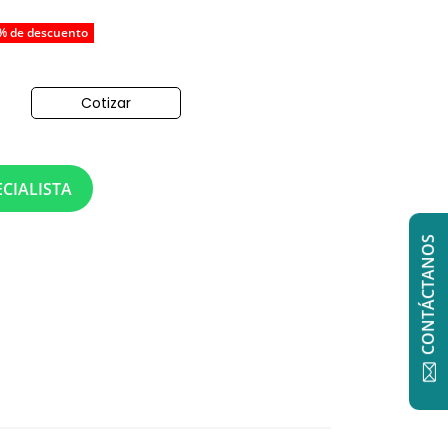
% de descuento
Cotizar
o
CIALISTA
CONTÁCTANOS