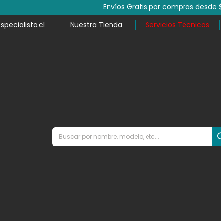
por compras desde $79.990 y despacho en el mismo día en mile
ecialista.cl
Nuestra Tienda
Servicios Técnicos