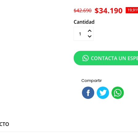
$34.190
$42.690
19,91
Cantidad
Añadir al carrit
CONTACTA UN ESPE
Compartir
UCTO