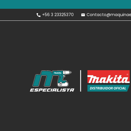
Envíos Gratis 
+56 3 23325370
Contacto@maquinaesp