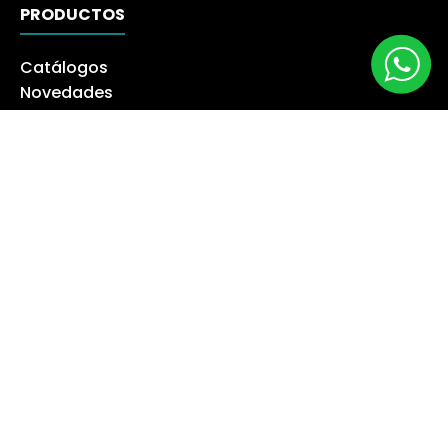
PRODUCTOS
Catálogos
Novedades
Los más Vendidos
Ofertas
Liquidación
NUESTRA EMPRESA
Máquina especialista
Blog
Despacho
Política de Derecho a Retracto
Politíca de Cambios
Formas de Pago
Boletas Electrónicas