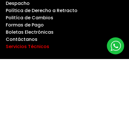
Despacho
Política de Derecho a Retracto
Politíca de Cambios
Formas de Pago
Boletas Electrónicas
Contáctanos
Servicios Técnicos
TU CUENTA
Información Personal
Devoluciones Mercancía
Pedidos
Facturas por Abono
Direcciones
Cupones de Descuento
Mis Alertas