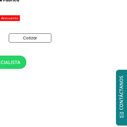
de Fabrica
 descuento
Cotizar
o
CIALISTA
CONTÁCTANOS