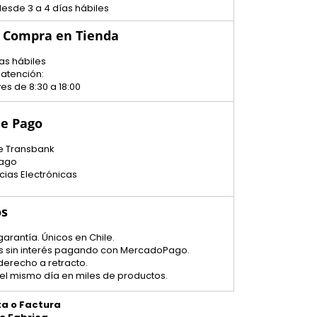
esde 3 a 4 días hábiles
u Compra en Tienda
as hábiles
 atención:
es de 8:30 a 18:00
e Pago
e Transbank
ago
cias Electrónicas
os
garantía. Únicos en Chile.
tas sin interés pagando con MercadoPago.
 derecho a retracto.
el mismo día en miles de productos.
ta o Factura