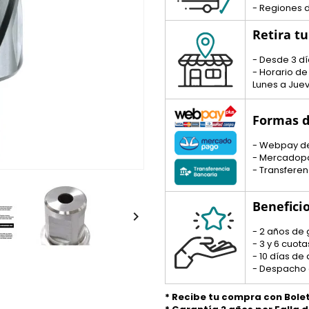
- Regiones d
Retira t
- Desde 3 dí
- Horario de
Lunes a Juev
Formas d
- Webpay d
- Mercadop
- Transferen
Benefici

- 2 años de 
- 3 y 6 cuo
- 10 días de
- Despacho 
* Recibe tu compra con Bole