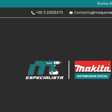
Envíos Gratis 
+56 3 23325370
Contacto@maquinaesp