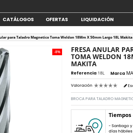
CATÁLOGOS
OFERTAS
LIQUIDACIÓN
nular para Taladro Magnetico Toma Weldon 18Mm X 50mm Largo 18L Makita
FRESA ANULAR PA
-8%
TOMA WELDON 18
MAKITA
MA
Referencia
18L
Marca
Valoración
Es
BROCA PARA TALADRO MAGNETI
Tiempos
- Santiago y
días hábiles