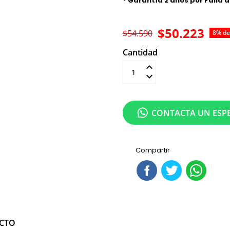
* Garantía 2 años por Falla 
$50.223
$54.590
8% de
Cantidad
Añadir al carrit
CONTACTA UN ESPE
Compartir
UCTO