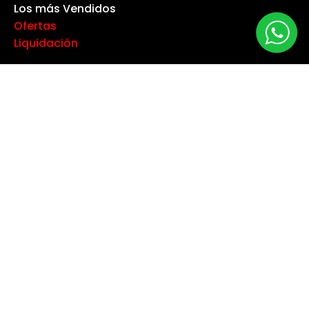
Los más Vendidos
Ofertas
Liquidación
NUESTRA EMPRESA
Máquina especialista
Blog
Despacho
Política de Derecho a Retracto
Politíca de Cambios
Formas de Pago
Boletas Electrónicas
Contáctanos
Servicios Técnicos
TU CUENTA