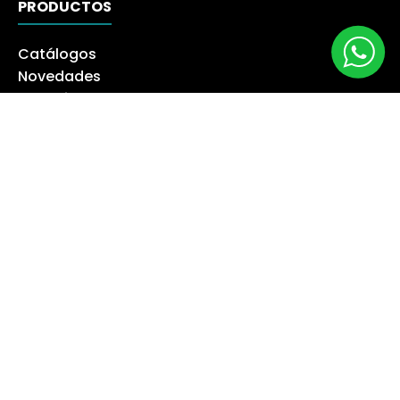
PRODUCTOS
Catálogos
Novedades
Los más Vendidos
Ofertas
Liquidación
NUESTRA EMPRESA
Máquina especialista
Blog
Despacho
Política de Derecho a Retracto
Politíca de Cambios
Formas de Pago
Boletas Electrónicas
Contáctanos