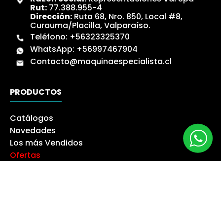
Rut:
77.388.955-4
Dirección:
Ruta 68, Nro. 850, Local #8,
Curauma/Placilla, Valparaíso.
Teléfono:
+56323325370
WhatsApp:
+56997467904
Contacto@maquinaespecialista.cl
PRODUCTOS
Catálogos
Novedades
Los más Vendidos
Ofertas
Liquidación
NUESTRA EMPRESA
Máquina especialista