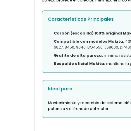
pureza protege el colector, minimiza el arco vol
Características Principales
Carbón (escobilla) 100% original Mak
Compatible con modelos Makita:
435
6827, 8450, 9046, BO4556, JS8000, DP400
Grafito de alta pureza:
mínima resiste
Respaldo oficial Makita:
mantiene la g
Ideal para
Mantenimiento y recambio del sistema eléc
potencia y el frenado del motor.