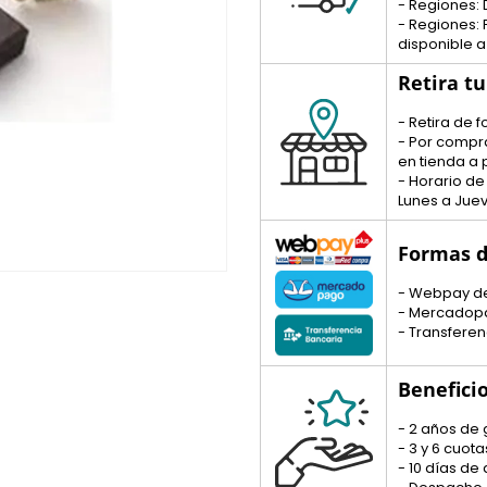
- Regiones: 
- Regiones:
disponible a
Retira t
- Retira de
- Por compr
en tienda a p
- Horario de
Lunes a Juev
Formas d
- Webpay d
- Mercadop
- Transferen
Benefici
- 2 años de 
- 3 y 6 cuo
- 10 días de