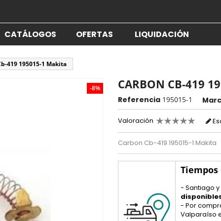
CATÁLOGOS
OFERTAS
LIQUIDACIÓN
b-419 195015-1 Makita
CARBON CB-419 19
-8%
Referencia
195015-1
Mar
Valoración
Es
Carbon Cb-419 195015-1 Makita
Tiempos
- Santiago y
disponible
- Por compr
Valparaíso e