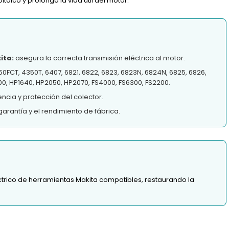
taico y prolonga la vida útil del motor.
ita:
asegura la correcta transmisión eléctrica al motor.
0FCT, 4350T, 6407, 6821, 6822, 6823, 6823N, 6824N, 6825, 6826,
0, HP1640, HP2050, HP2070, FS4000, FS6300, FS2200.
ncia y protección del colector.
arantía y el rendimiento de fábrica.
trico de herramientas Makita compatibles, restaurando la