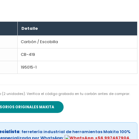
Detalle
Carbón / Escobilla
CB-419
195015-1
go (2 unidades). Verifica el código grabado en tu carbón antes de comprar.
SORIOS ORIGINALES MAKITA
cialista
: ferretería industrial de herramientas Makita 100%
a especializada por WhatsApp:
+56 997467904
.