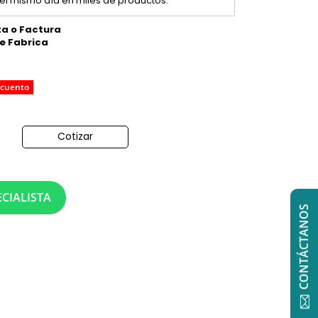
el mismo día en miles de productos.
ta o Factura
de Fabrica
scuento
Cotizar
o
CIALISTA
CONTÁCTANOS