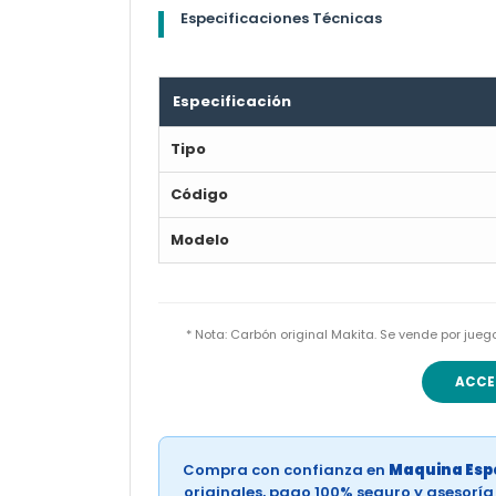
Especificaciones Técnicas
Especificación
Tipo
Código
Modelo
* Nota: Carbón original Makita. Se vende por jue
ACCE
Compra con confianza en
Maquina Espe
originales, pago 100% seguro y asesorí