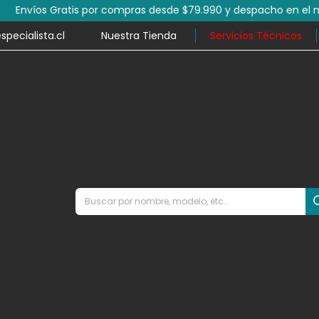
por compras desde $79.990 y despacho en el mismo día en mile
ecialista.cl
Nuestra Tienda
Servicios Técnicos