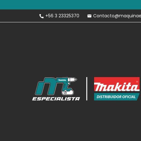
Envíos Gratis 
+56 3 23325370
Contacto@maquinaesp