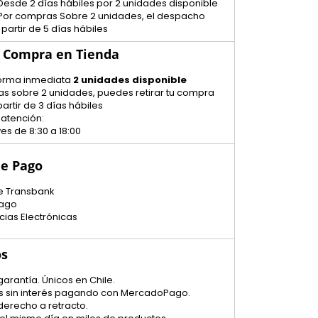
Desde 2 días hábiles por 2 unidades disponible
 Por compras Sobre 2 unidades, el despacho
 partir de 5 días hábiles
u Compra en Tienda
 forma inmediata
2 unidades disponible
as sobre 2 unidades, puedes retirar tu compra
artir de 3 días hábiles
 atención:
es de 8:30 a 18:00
e Pago
e Transbank
ago
cias Electrónicas
os
garantía. Únicos en Chile.
tas sin interés pagando con MercadoPago.
 derecho a retracto.