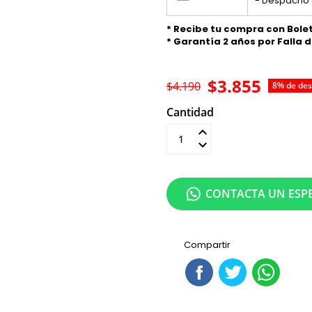
- Despacho 
* Recibe tu compra con Bole
* Garantía 2 años por Falla 
$3.855
$4.190
8% de de
Cantidad
Añadir al carrit
CONTACTA UN ESPE
Compartir