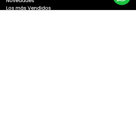
Novedades
Los más Vendidos
Ofertas
Liquidación
NUESTRA EMPRESA
Máquina especialista
Blog
Despacho
Política de Derecho a Retracto
Politíca de Cambios
Formas de Pago
Boletas Electrónicas
Contáctanos
Servicios Técnicos
TU CUENTA