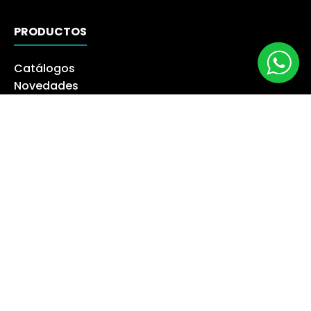
PRODUCTOS
Catálogos
Novedades
Los más Vendidos
Ofertas
Liquidación
NUESTRA EMPRESA
Máquina especialista
Blog
Despacho
Política de Derecho a Retracto
Politíca de Cambios
Formas de Pago