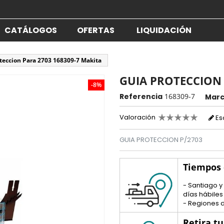
CATÁLOGOS
OFERTAS
LIQUIDACIÓN
teccion Para 2703 168309-7 Makita
GUIA PROTECCION 
-8%
Referencia
168309-7
Mar
Valoración
Es
GUIA PROTECCION P/2703
Tiempos
- Santiago y
días hábiles
- Regiones d
Retira t