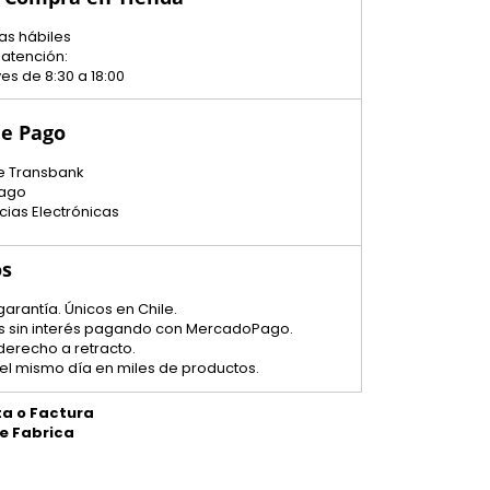
as hábiles
 atención:
es de 8:30 a 18:00
e Pago
e Transbank
ago
cias Electrónicas
os
garantía. Únicos en Chile.
tas sin interés pagando con MercadoPago.
 derecho a retracto.
el mismo día en miles de productos.
ta o Factura
de Fabrica