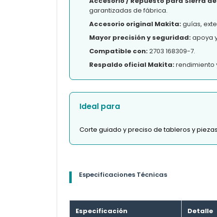
Accesorio / Repuesto para Sierra de
garantizadas de fábrica.
Accesorio original Makita:
guías, ext
Mayor precisión y seguridad:
apoya y 
Compatible con:
2703 168309-7.
Respaldo oficial Makita:
rendimiento 
Ideal para
Corte guiado y preciso de tableros y pieza
Especificaciones Técnicas
Especificación
Detalle