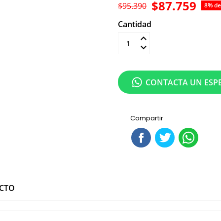
$87.759
$95.390
8% de
Cantidad
Añadir al carrit
CONTACTA UN ESPE
Compartir
UCTO