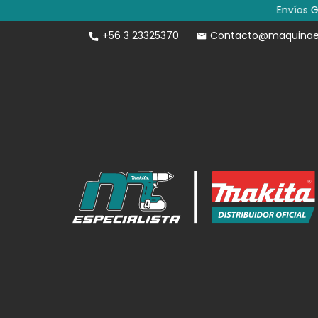
Envíos Gratis 
+56 3 23325370
Contacto@maquinaesp