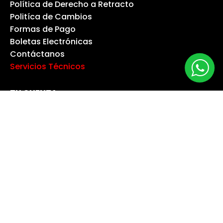
Política de Derecho a Retracto
Politíca de Cambios
Formas de Pago
Boletas Electrónicas
Contáctanos
Servicios Técnicos
TU CUENTA
Información Personal
Devoluciones Mercancía
Pedidos
Facturas por Abono
Direcciones
Cupones de Descuento
Mis Alertas