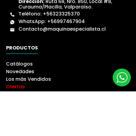
Dirección:
Ruta 68, Nro. 850, Local #8,
Curauma/Placilla, Valparaíso.
Teléfono:
+56323325370
WhatsApp:
+56997467904
Contacto@maquinaespecialista.cl
PRODUCTOS
Catálogos
Novedades
Los más Vendidos
Ofertas
Liquidación
NUESTRA EMPRESA
Máquina especialista
Blog